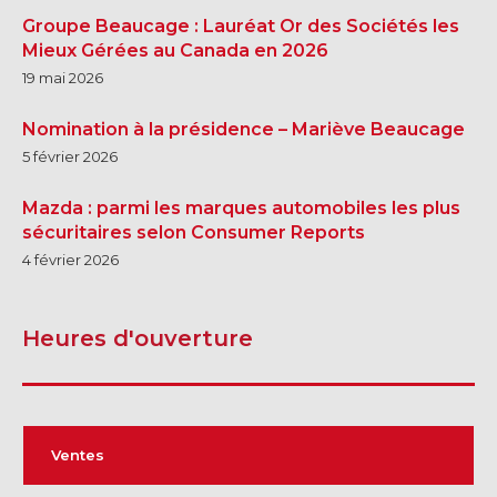
Groupe Beaucage : Lauréat Or des Sociétés les
GRANBY
Mieux Gérées au Canada en 2026
Voir le site
SHERBROOKE
19 mai 2026
Nomination à la présidence – Mariève Beaucage
5 février 2026
Mazda : parmi les marques automobiles les plus
sécuritaires selon Consumer Reports
4 février 2026
Heures d'ouverture
Ventes