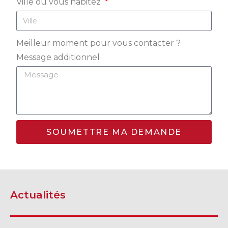
Ville où vous habitez
TÉLÉPHONEZ
819 564-2196
Meilleur moment pour vous contacter ?
Message additionnel
GRANBY
ESTRIE
DRUMMONDVILLE
SOUMETTRE MA DEMANDE
SHERBROOKE
DRUMMONDVILLE
SHERBROOKE
GRANBY
ST-HYACINTHE
Actualités