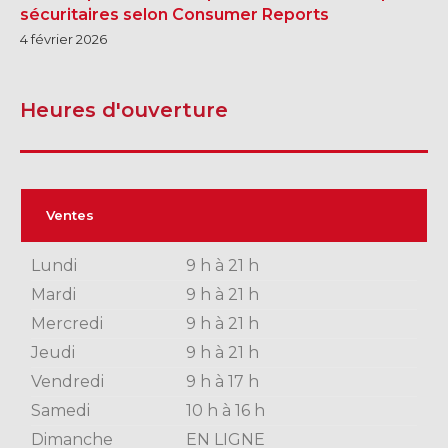
sécuritaires selon Consumer Reports
4 février 2026
SHERBROOKE
SHERBROOKE
Heures d'ouverture
TÉLÉPHONEZ
819 564-2196
Ventes
GRANBY
ESTRIE
Lundi
9 h à 21 h
DRUMMONDVILLE
Mardi
9 h à 21 h
Mercredi
9 h à 21 h
Jeudi
9 h à 21 h
Vendredi
9 h à 17 h
Samedi
10 h à 16 h
SHERBROOKE
DRUMMONDVILLE
Dimanche
EN LIGNE
SHERBROOKE