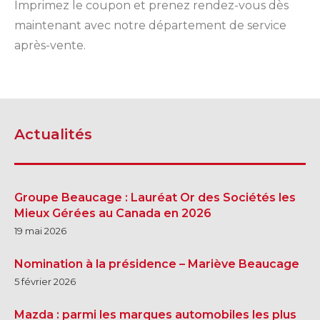
Imprimez le coupon et prenez rendez-vous dès
maintenant avec notre département de service
après-vente.
SHERBROOKE
GRANBY
MAGOG
MAGOG
Actualités
DRUMMONDVILLE
COWANSVILLE
Groupe Beaucage : Lauréat Or des Sociétés les
Mieux Gérées au Canada en 2026
SHERBROOKE
SHERBROOKE
19 mai 2026
ST-HYACINTHE
GRANBY
GRANBY
MAGOG
Nomination à la présidence – Mariève Beaucage
DRUMMONDVILLE
ST-HYACINTHE
VICTORIAVILLE
5 février 2026
Mazda : parmi les marques automobiles les plus