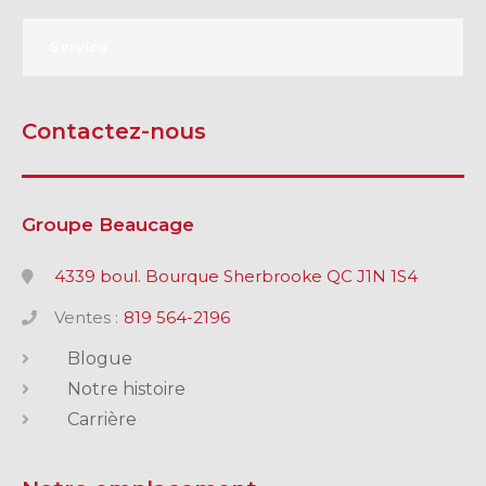
GRANBY
ST-HYACINTHE
Service
Contactez-nous
GRANBY
Voir le site
SHERBROOKE
Groupe Beaucage
4339 boul. Bourque Sherbrooke QC J1N 1S4
Ventes :
819 564-2196
Blogue
Notre histoire
Carrière