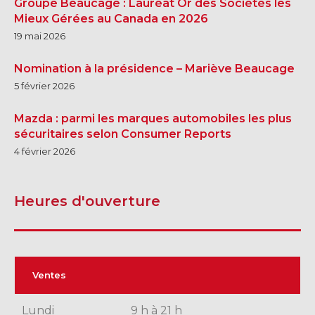
Groupe Beaucage : Lauréat Or des Sociétés les
DRUMMONDVILLE
ST-HYACINTHE
Mieux Gérées au Canada en 2026
VICTORIAVILLE
19 mai 2026
Nomination à la présidence – Mariève Beaucage
5 février 2026
Mazda : parmi les marques automobiles les plus
SHERBROOKE
SHERBROOKE
sécuritaires selon Consumer Reports
4 février 2026
TÉLÉPHONEZ
819 564-2196
Heures d'ouverture
GRANBY
ESTRIE
DRUMMONDVILLE
Ventes
Lundi
9 h à 21 h