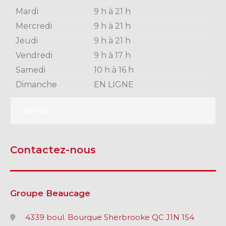
Mardi
9 h à 21 h
Mercredi
9 h à 21 h
SHERBROOKE
DRUMMONDVILLE
Jeudi
9 h à 21 h
SHERBROOKE
GRANBY
Vendredi
9 h à 17 h
ST-HYACINTHE
Samedi
10 h à 16 h
Dimanche
EN LIGNE
Service
GRANBY
Voir le site
SHERBROOKE
Contactez-nous
Groupe Beaucage
4339 boul. Bourque Sherbrooke QC J1N 1S4