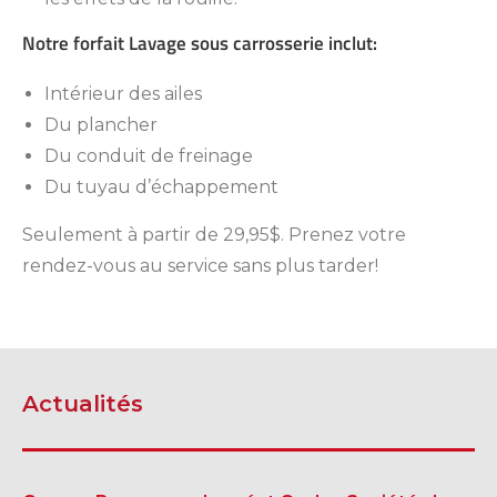
Notre forfait Lavage sous carrosserie inclut:
Intérieur des ailes
Du plancher
Du conduit de freinage
Du tuyau d’échappement
Seulement à partir de 29,95$. Prenez votre
SHERBROOKE
GRANBY
rendez-vous au service sans plus tarder!
MAGOG
MAGOG
DRUMMONDVILLE
COWANSVILLE
Actualités
SHERBROOKE
SHERBROOKE
ST-HYACINTHE
GRANBY
GRANBY
MAGOG