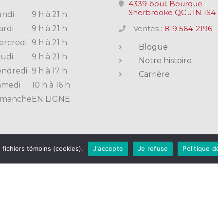
4339 boul. Bourque
Sherbrooke QC J1N 1S4
undi
9 h à 21 h
ardi
9 h à 21 h
Ventes :
819 564-2196
ercredi
9 h à 21 h
Blogue
eudi
9 h à 21 h
Notre histoire
endredi
9 h à 17 h
Carrière
amedi
10 h à 16 h
imanche
EN LIGNE
s fichiers témoins (cookies).
J'accepte
Je refuse
Politique d
d’utilisation
|
Politique de confidentialité
|
Avis Légal sur 