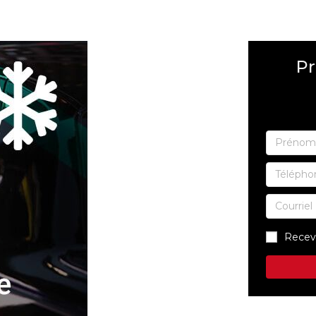
Pr
SHERBROOKE
ST-HYACINTHE
MAGOG
GRANBY
DRUMMONDVILLE
VICTORIAVILLE
Recev
TÉLÉPHONEZ
GRANBY
SHERBROOKE
819 564-2196
DRUMMONDVILLE