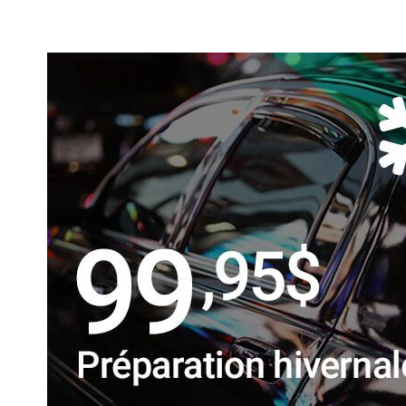
SHERBROOKE
GRANBY
MAGOG
DRUMMONDVILLE
COWANSVILLE
SHERBROOKE