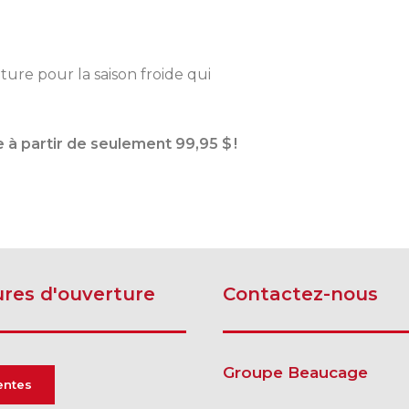
ure pour la saison froide qui
SHERBROOKE
DRUMMONDVILLE
GRANBY
GRANBY
SHERBROOKE
e à partir de seulement 99,95 $ !
ST-HYACINTHE
res d'ouverture
Contactez-nous
Groupe Beaucage
entes