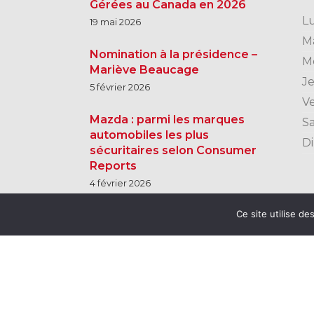
Gérées au Canada en 2026
L
19 mai 2026
M
Nomination à la présidence –
M
Mariève Beaucage
J
5 février 2026
V
Mazda : parmi les marques
S
automobiles les plus
D
sécuritaires selon Consumer
Reports
4 février 2026
Ce site utilise de
Membre du Groupe Beaucage
© 2026 Groupe Beaucage |
Conditions 