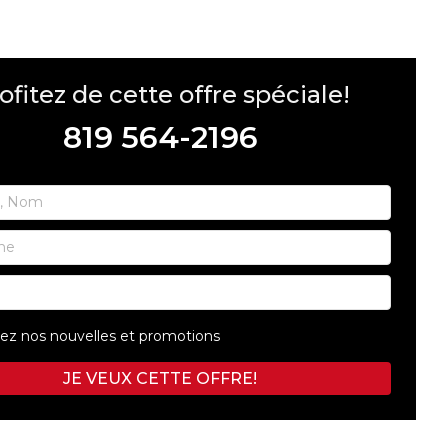
ofitez de cette offre spéciale!
819 564-2196
SHERBROOKE
GRANBY
MAGOG
ST-HYACINTHE
ez nos nouvelles et promotions
JE VEUX CETTE OFFRE!
ESTRIE