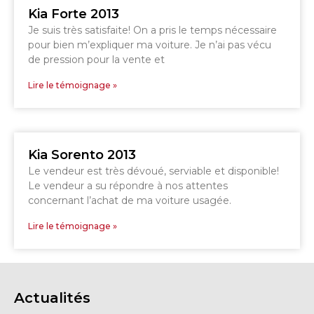
Kia Forte 2013
Je suis très satisfaite! On a pris le temps nécessaire
GRANBY
pour bien m’expliquer ma voiture. Je n’ai pas vécu
Voir le site
SHERBROOKE
de pression pour la vente et
Lire le témoignage »
Kia Sorento 2013
Le vendeur est très dévoué, serviable et disponible!
Le vendeur a su répondre à nos attentes
concernant l’achat de ma voiture usagée.
Lire le témoignage »
Actualités