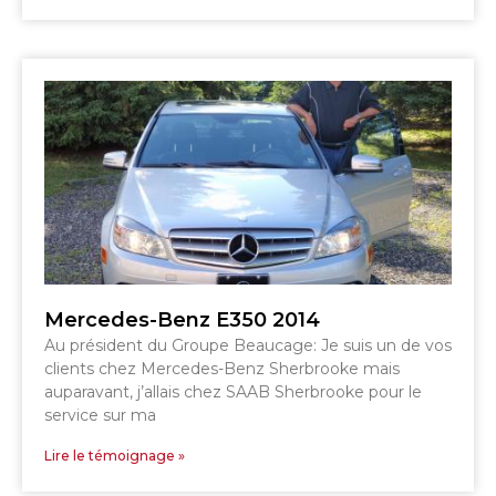
SHERBROOKE
GRANBY
MAGOG
MAGOG
DRUMMONDVILLE
COWANSVILLE
SHERBROOKE
SHERBROOKE
ST-HYACINTHE
GRANBY
GRANBY
MAGOG
DRUMMONDVILLE
ST-HYACINTHE
VICTORIAVILLE
Mercedes-Benz E350 2014
Au président du Groupe Beaucage: Je suis un de vos
clients chez Mercedes-Benz Sherbrooke mais
auparavant, j’allais chez SAAB Sherbrooke pour le
service sur ma
Lire le témoignage »
SHERBROOKE
SHERBROOKE