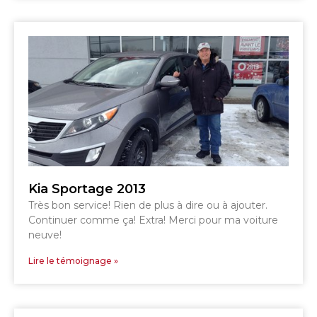
TÉLÉPHONEZ
819 564-2196
GRANBY
ESTRIE
DRUMMONDVILLE
Kia Sportage 2013
Très bon service! Rien de plus à dire ou à ajouter.
SHERBROOKE
Continuer comme ça! Extra! Merci pour ma voiture
DRUMMONDVILLE
neuve!
SHERBROOKE
GRANBY
ST-HYACINTHE
Lire le témoignage »