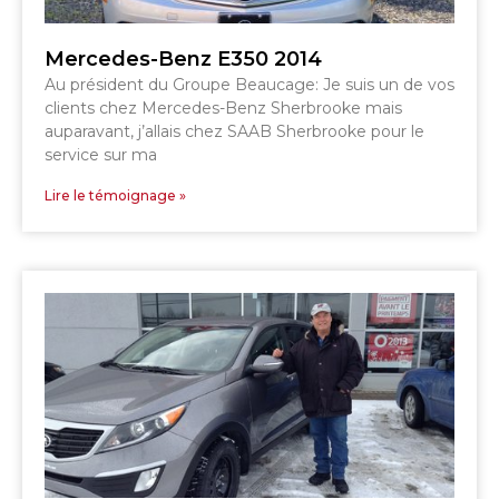
Mercedes-Benz E350 2014
Au président du Groupe Beaucage: Je suis un de vos
SHERBROOKE
SHERBROOKE
clients chez Mercedes-Benz Sherbrooke mais
ST-HYACINTHE
GRANBY
auparavant, j’allais chez SAAB Sherbrooke pour le
GRANBY
MAGOG
service sur ma
DRUMMONDVILLE
ST-HYACINTHE
VICTORIAVILLE
Lire le témoignage »
SHERBROOKE
SHERBROOKE
TÉLÉPHONEZ
819 564-2196