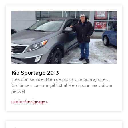
TÉLÉPHONEZ
819 564-2196
GRANBY
ESTRIE
DRUMMONDVILLE
Kia Sportage 2013
Très bon service! Rien de plus à dire ou à ajouter.
Continuer comme ça! Extra! Merci pour ma voiture
SHERBROOKE
neuve!
DRUMMONDVILLE
SHERBROOKE
GRANBY
Lire le témoignage »
ST-HYACINTHE