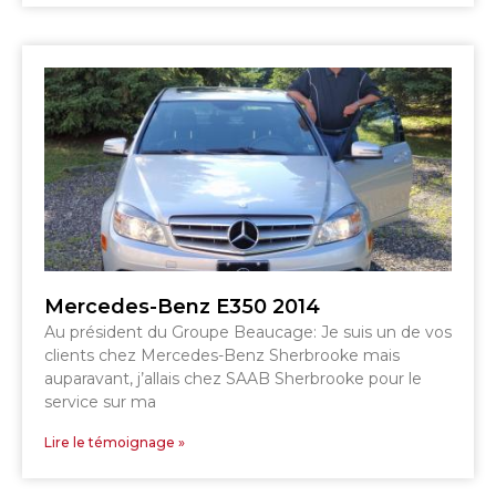
SHERBROOKE
GRANBY
MAGOG
MAGOG
DRUMMONDVILLE
COWANSVILLE
SHERBROOKE
SHERBROOKE
ST-HYACINTHE
GRANBY
GRANBY
MAGOG
DRUMMONDVILLE
ST-HYACINTHE
Mercedes-Benz E350 2014
VICTORIAVILLE
Au président du Groupe Beaucage: Je suis un de vos
clients chez Mercedes-Benz Sherbrooke mais
auparavant, j’allais chez SAAB Sherbrooke pour le
service sur ma
Lire le témoignage »
SHERBROOKE
SHERBROOKE