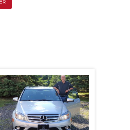
ER
SHERBROOKE
GRANBY
MAGOG
ST-HYACINTHE
ESTRIE