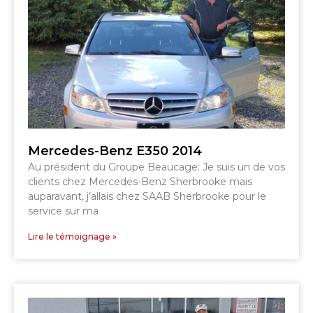
GRANBY
MAGOG
MAGOG
DRUMMONDVILLE
COWANSVILLE
SHERBROOKE
SHERBROOKE
ST-HYACINTHE
GRANBY
GRANBY
Mercedes-Benz E350 2014
MAGOG
DRUMMONDVILLE
ST-HYACINTHE
Au président du Groupe Beaucage: Je suis un de vos
VICTORIAVILLE
clients chez Mercedes-Benz Sherbrooke mais
auparavant, j’allais chez SAAB Sherbrooke pour le
service sur ma
Lire le témoignage »
SHERBROOKE
SHERBROOKE