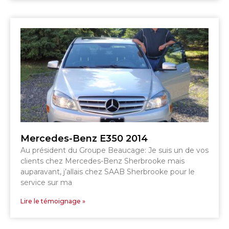
SHERBROOKE
GRANBY
MAGOG
MAGOG
DRUMMONDVILLE
COWANSVILLE
SHERBROOKE
SHERBROOKE
ST-HYACINTHE
GRANBY
GRANBY
MAGOG
DRUMMONDVILLE
ST-HYACINTHE
Mercedes-Benz E350 2014
VICTORIAVILLE
Au président du Groupe Beaucage: Je suis un de vos
clients chez Mercedes-Benz Sherbrooke mais
auparavant, j’allais chez SAAB Sherbrooke pour le
service sur ma
Lire le témoignage »
SHERBROOKE
SHERBROOKE