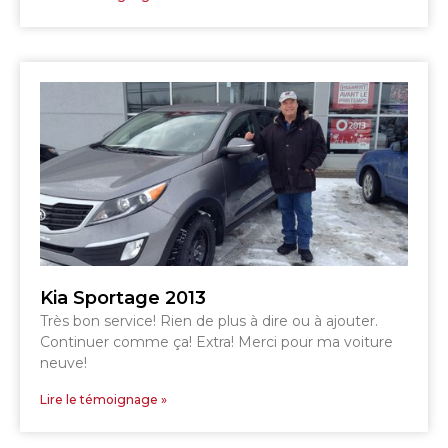
TÉLÉPHONEZ
819 564-2196
GRANBY
ESTRIE
DRUMMONDVILLE
Kia Sportage 2013
Très bon service! Rien de plus à dire ou à ajouter.
SHERBROOKE
Continuer comme ça! Extra! Merci pour ma voiture
DRUMMONDVILLE
SHERBROOKE
neuve!
GRANBY
ST-HYACINTHE
Lire le témoignage »