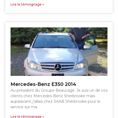
Lire le témoignage »
SHERBROOKE
GRANBY
MAGOG
MAGOG
DRUMMONDVILLE
COWANSVILLE
SHERBROOKE
SHERBROOKE
ST-HYACINTHE
GRANBY
GRANBY
MAGOG
DRUMMONDVILLE
ST-HYACINTHE
VICTORIAVILLE
Mercedes-Benz E350 2014
Au président du Groupe Beaucage: Je suis un de vos
clients chez Mercedes-Benz Sherbrooke mais
auparavant, j’allais chez SAAB Sherbrooke pour le
service sur ma
SHERBROOKE
SHERBROOKE
Lire le témoignage »