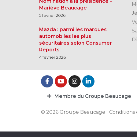
Nomination à la présidence –
M
Mariève Beaucage
J
5 février 2026
V
Mazda : parmi les marques
S
automobiles les plus
D
sécuritaires selon Consumer
Reports
4 février 2026
Membre du Groupe Beaucage
© 2026 Groupe Beaucage |
Conditions 