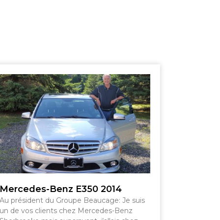
SHERBROOKE
GRANBY
MAGOG
ST-HYACINTHE
ESTRIE
Mercedes-Benz E350 2014
Au président du Groupe Beaucage: Je suis
un de vos clients chez Mercedes-Benz
Voir le site