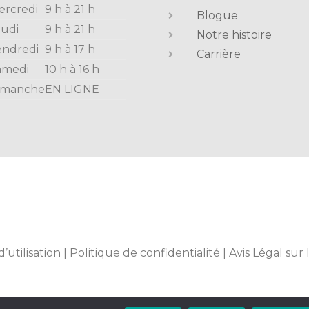
ercredi
9 h à 21 h
Blogue
eudi
9 h à 21 h
Notre histoire
endredi
9 h à 17 h
Carrière
amedi
10 h à 16 h
imanche
EN LIGNE
d’utilisation
|
Politique de confidentialité
|
Avis Légal sur 