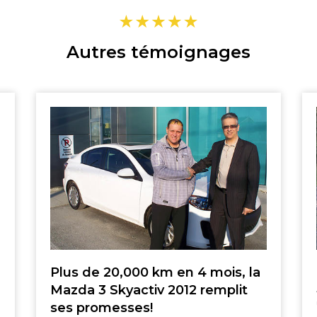
SHERBROOKE
ST-HYACINTHE
MAGOG
GRANBY
Autres témoignages
DRUMMONDVILLE
VICTORIAVILLE
TÉLÉPHONEZ
GRANBY
SHERBROOKE
819 564-2196
DRUMMONDVILLE
Plus de 20,000 km en 4 mois, la
SHERBROOKE
Mazda 3 Skyactiv 2012 remplit
DRUMMONDVILLE
GRANBY
ses promesses!