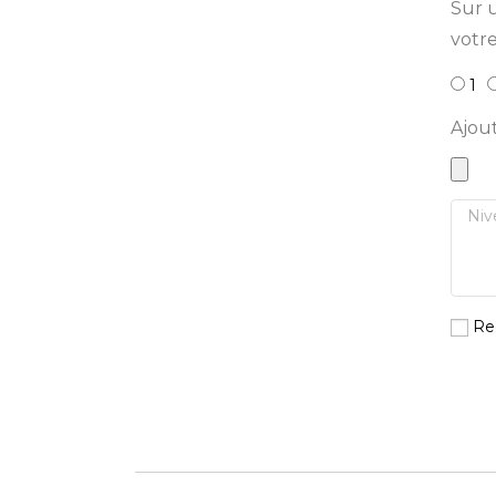
Sur u
votre
1
Ajou
Re