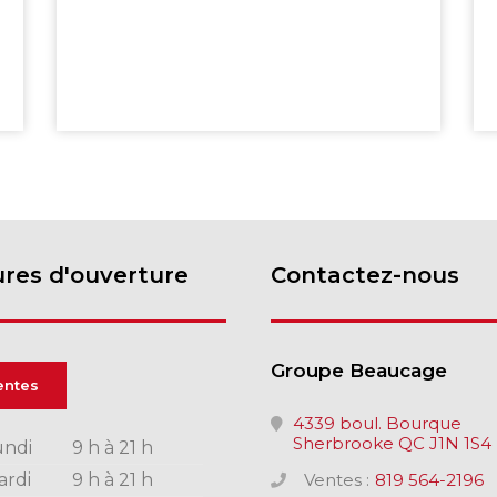
res d'ouverture
Contactez-nous
Groupe Beaucage
entes
4339 boul. Bourque
Sherbrooke QC J1N 1S4
undi
9 h à 21 h
ardi
9 h à 21 h
Ventes :
819 564-2196