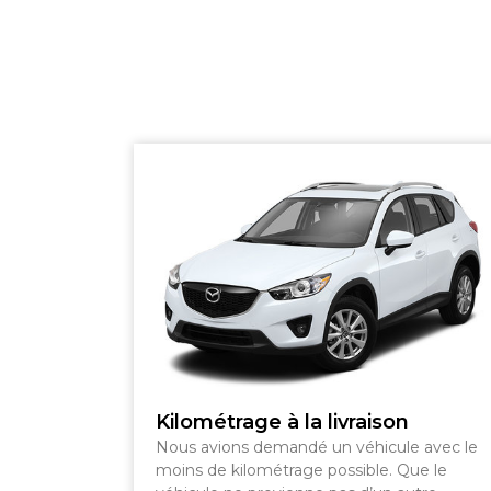
SHERBROOKE
GRANBY
MAGOG
DRUMMONDVILLE
COWANSVILLE
SHERBROOKE
Kilométrage à la livraison
Nous avions demandé un véhicule avec le
moins de kilométrage possible. Que le
SHERBROOKE