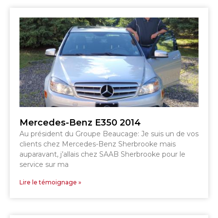
GRANBY
MAGOG
MAGOG
DRUMMONDVILLE
COWANSVILLE
SHERBROOKE
SHERBROOKE
ST-HYACINTHE
GRANBY
GRANBY
MAGOG
DRUMMONDVILLE
Mercedes-Benz E350 2014
ST-HYACINTHE
VICTORIAVILLE
Au président du Groupe Beaucage: Je suis un de vos
clients chez Mercedes-Benz Sherbrooke mais
auparavant, j’allais chez SAAB Sherbrooke pour le
service sur ma
Lire le témoignage »
SHERBROOKE
SHERBROOKE