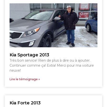
TÉLÉPHONEZ
819 564-2196
GRANBY
ESTRIE
DRUMMONDVILLE
Kia Sportage 2013
Très bon service! Rien de plus à dire ou à ajouter.
Continuer comme ça! Extra! Merci pour ma voiture
SHERBROOKE
neuve!
DRUMMONDVILLE
SHERBROOKE
GRANBY
Lire le témoignage »
ST-HYACINTHE
Kia Forte 2013