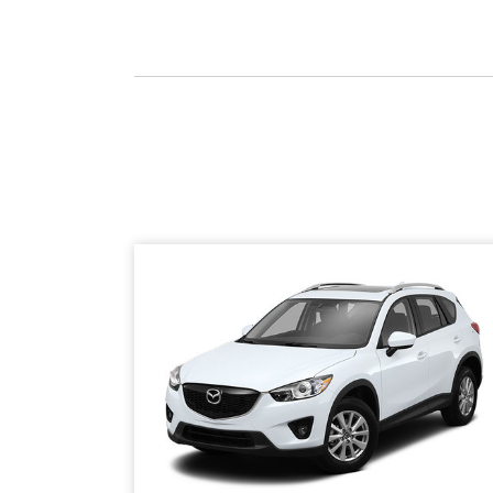
SHERBROOKE
GRANBY
MAGOG
DRUMMONDVILLE
COWANSVILLE
SHERBROOKE