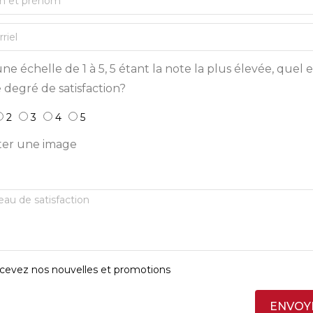
ne échelle de 1 à 5, 5 étant la note la plus élevée, quel e
 degré de satisfaction?
2
3
4
5
ter une image
cevez nos nouvelles et promotions
ENVOY