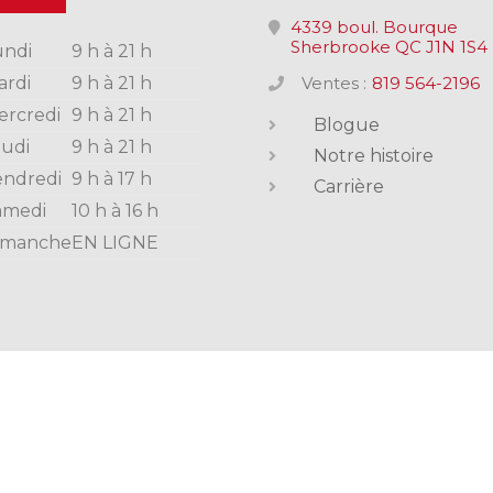
4339 boul. Bourque
Sherbrooke QC J1N 1S4
undi
9 h à 21 h
ardi
9 h à 21 h
Ventes :
819 564-2196
ercredi
9 h à 21 h
Blogue
eudi
9 h à 21 h
Notre histoire
endredi
9 h à 17 h
Carrière
amedi
10 h à 16 h
imanche
EN LIGNE