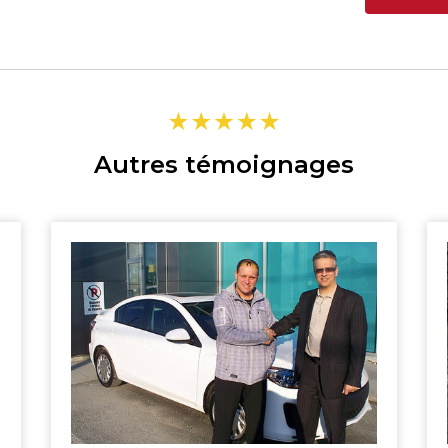
SHERBROOKE
ST-HYACINTHE
MAGOG
GRANBY
DRUMMONDVILLE
VICTORIAVILLE
Autres témoignages
TÉLÉPHONEZ
GRANBY
SHERBROOKE
819 564-2196
DRUMMONDVILLE
SHERBROOKE