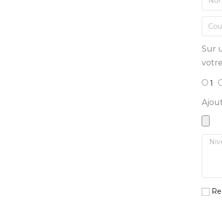
Sur u
votre
1
Ajou
Re