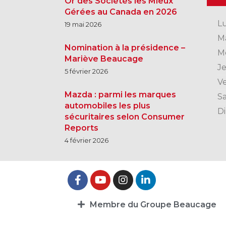
Or des Sociétés les Mieux
Gérées au Canada en 2026
L
19 mai 2026
M
Nomination à la présidence –
M
Mariève Beaucage
J
5 février 2026
V
Mazda : parmi les marques
S
automobiles les plus
D
sécuritaires selon Consumer
Reports
4 février 2026
Membre du Groupe Beaucage