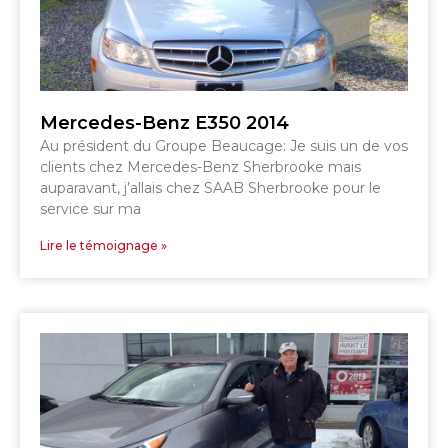
SHERBROOKE
SHERBROOKE
Mercedes-Benz E350 2014
Au président du Groupe Beaucage: Je suis un de vos
clients chez Mercedes-Benz Sherbrooke mais
TÉLÉPHONEZ
auparavant, j’allais chez SAAB Sherbrooke pour le
service sur ma
819 564-2196
Lire le témoignage »
GRANBY
ESTRIE
DRUMMONDVILLE
SHERBROOKE