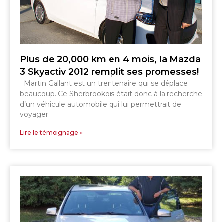
Plus de 20,000 km en 4 mois, la Mazda
3 Skyactiv 2012 remplit ses promesses!
SHERBROOKE
Martin Gallant est un trentenaire qui se déplace
GRANBY
beaucoup. Ce Sherbrookois était donc à la recherche
MAGOG
MAGOG
d’un véhicule automobile qui lui permettrait de
DRUMMONDVILLE
voyager
COWANSVILLE
Lire le témoignage »
SHERBROOKE
SHERBROOKE
ST-HYACINTHE
GRANBY
GRANBY
MAGOG
DRUMMONDVILLE
ST-HYACINTHE
VICTORIAVILLE