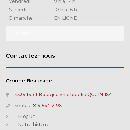
Vendredi
9 h à 17 h
Samedi
10 h à 16 h
Dimanche
EN LIGNE
Service
Contactez-nous
Groupe Beaucage
4339 boul. Bourque Sherbrooke QC J1N 1S4
Ventes :
819 564-2196
Blogue
Notre histoire