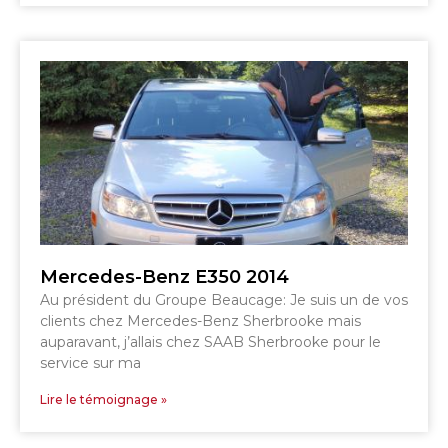
SHERBROOKE
GRANBY
MAGOG
MAGOG
DRUMMONDVILLE
COWANSVILLE
SHERBROOKE
SHERBROOKE
ST-HYACINTHE
GRANBY
GRANBY
MAGOG
DRUMMONDVILLE
ST-HYACINTHE
Mercedes-Benz E350 2014
VICTORIAVILLE
Au président du Groupe Beaucage: Je suis un de vos
clients chez Mercedes-Benz Sherbrooke mais
auparavant, j’allais chez SAAB Sherbrooke pour le
service sur ma
Lire le témoignage »
SHERBROOKE
SHERBROOKE