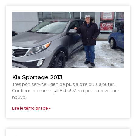
TÉLÉPHONEZ
819 564-2196
GRANBY
ESTRIE
DRUMMONDVILLE
Kia Sportage 2013
Très bon service! Rien de plus à dire ou à ajouter.
Continuer comme ça! Extra! Merci pour ma voiture
SHERBROOKE
neuve!
DRUMMONDVILLE
SHERBROOKE
GRANBY
Lire le témoignage »
ST-HYACINTHE