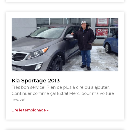
TÉLÉPHONEZ
819 564-2196
GRANBY
ESTRIE
DRUMMONDVILLE
Kia Sportage 2013
Très bon service! Rien de plus à dire ou à ajouter.
SHERBROOKE
Continuer comme ça! Extra! Merci pour ma voiture
DRUMMONDVILLE
neuve!
SHERBROOKE
GRANBY
ST-HYACINTHE
Lire le témoignage »