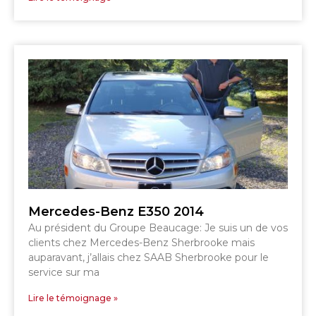
SHERBROOKE
GRANBY
MAGOG
MAGOG
DRUMMONDVILLE
COWANSVILLE
SHERBROOKE
SHERBROOKE
ST-HYACINTHE
GRANBY
GRANBY
MAGOG
DRUMMONDVILLE
ST-HYACINTHE
VICTORIAVILLE
Mercedes-Benz E350 2014
Au président du Groupe Beaucage: Je suis un de vos
clients chez Mercedes-Benz Sherbrooke mais
auparavant, j’allais chez SAAB Sherbrooke pour le
service sur ma
Lire le témoignage »
SHERBROOKE
SHERBROOKE