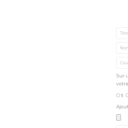
Sur u
votre
1
Ajou