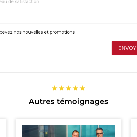
cevez nos nouvelles et promotions
SHERBROOKE
ENVOY
ST-HYACINTHE
MAGOG
GRANBY
DRUMMONDVILLE
VICTORIAVILLE
TÉLÉPHONEZ
Autres témoignages
GRANBY
SHERBROOKE
819 564-2196
DRUMMONDVILLE