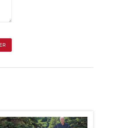
SHERBROOKE
ER
GRANBY
MAGOG
ST-HYACINTHE
ESTRIE