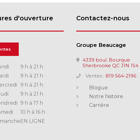
res d'ouverture
Contactez-nous
Groupe Beaucage
entes
4339 boul. Bourque
Sherbrooke QC J1N 1S4
undi
9 h à 21 h
ardi
9 h à 21 h
Ventes :
819 564-2196
ercredi
9 h à 21 h
Blogue
eudi
9 h à 21 h
Notre histoire
endredi
9 h à 17 h
Carrière
amedi
10 h à 16 h
imanche
EN LIGNE