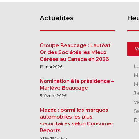
Actualités
Heu
Groupe Beaucage : Lauréat
V
Or des Sociétés les Mieux
Gérées au Canada en 2026
L
19 mai 2026
M
Nomination à la présidence –
M
Mariève Beaucage
J
5 février 2026
V
Mazda : parmi les marques
S
automobiles les plus
D
sécuritaires selon Consumer
Reports
4 février 2026