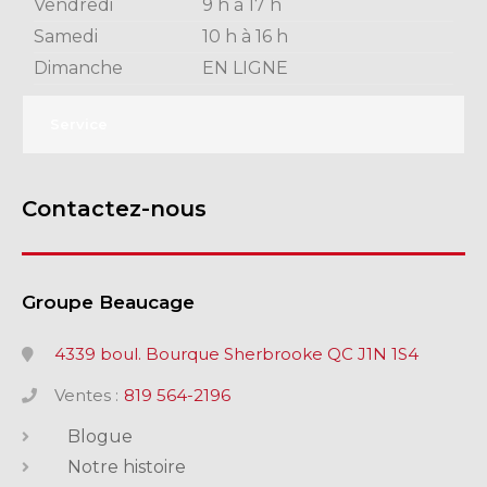
Vendredi
9 h à 17 h
Samedi
10 h à 16 h
Dimanche
EN LIGNE
Service
Contactez-nous
Groupe Beaucage
4339 boul. Bourque Sherbrooke QC J1N 1S4
Ventes :
819 564-2196
Blogue
Notre histoire