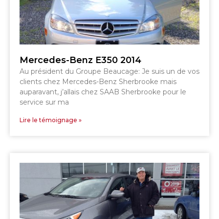
SHERBROOKE
SHERBROOKE
Mercedes-Benz E350 2014
Au président du Groupe Beaucage: Je suis un de vos
clients chez Mercedes-Benz Sherbrooke mais
TÉLÉPHONEZ
auparavant, j’allais chez SAAB Sherbrooke pour le
service sur ma
819 564-2196
Lire le témoignage »
GRANBY
ESTRIE
DRUMMONDVILLE
SHERBROOKE