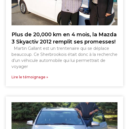
Plus de 20,000 km en 4 mois, la Mazda
3 Skyactiv 2012 remplit ses promesses!
SHERBROOKE
Martin Gallant est un trentenaire qui se déplace
GRANBY
beaucoup. Ce Sherbrookois était donc à la recherche
MAGOG
MAGOG
d’un véhicule automobile qui lui permettrait de
DRUMMONDVILLE
voyager
COWANSVILLE
Lire le témoignage »
SHERBROOKE
SHERBROOKE
ST-HYACINTHE
GRANBY
GRANBY
MAGOG
DRUMMONDVILLE
ST-HYACINTHE
VICTORIAVILLE