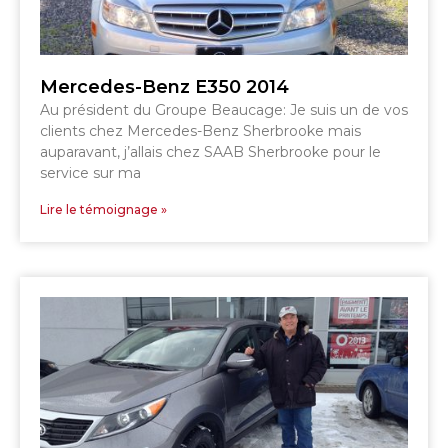
Mercedes-Benz E350 2014
SHERBROOKE
SHERBROOKE
Au président du Groupe Beaucage: Je suis un de vos
clients chez Mercedes-Benz Sherbrooke mais
TÉLÉPHONEZ
auparavant, j’allais chez SAAB Sherbrooke pour le
service sur ma
Lire le témoignage »
819 564-2196
GRANBY
ESTRIE
DRUMMONDVILLE
SHERBROOKE