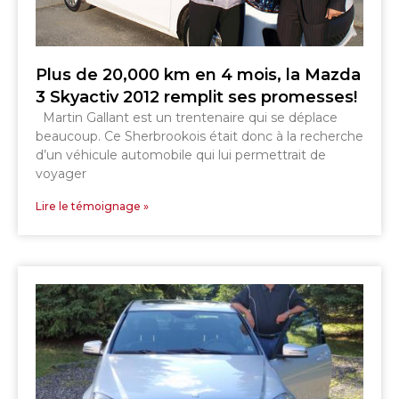
Plus de 20,000 km en 4 mois, la Mazda
3 Skyactiv 2012 remplit ses promesses!
Martin Gallant est un trentenaire qui se déplace
SHERBROOKE
beaucoup. Ce Sherbrookois était donc à la recherche
GRANBY
d’un véhicule automobile qui lui permettrait de
MAGOG
MAGOG
voyager
DRUMMONDVILLE
COWANSVILLE
Lire le témoignage »
SHERBROOKE
SHERBROOKE
ST-HYACINTHE
GRANBY
GRANBY
MAGOG
DRUMMONDVILLE
ST-HYACINTHE
VICTORIAVILLE