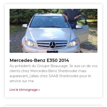
SHERBROOKE
GRANBY
MAGOG
MAGOG
DRUMMONDVILLE
COWANSVILLE
SHERBROOKE
SHERBROOKE
ST-HYACINTHE
GRANBY
GRANBY
MAGOG
DRUMMONDVILLE
Mercedes-Benz E350 2014
ST-HYACINTHE
VICTORIAVILLE
Au président du Groupe Beaucage: Je suis un de vos
clients chez Mercedes-Benz Sherbrooke mais
auparavant, j’allais chez SAAB Sherbrooke pour le
service sur ma
Lire le témoignage »
SHERBROOKE
SHERBROOKE