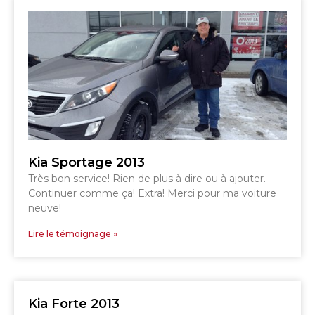
TÉLÉPHONEZ
819 564-2196
GRANBY
ESTRIE
DRUMMONDVILLE
Kia Sportage 2013
Très bon service! Rien de plus à dire ou à ajouter.
Continuer comme ça! Extra! Merci pour ma voiture
SHERBROOKE
neuve!
DRUMMONDVILLE
SHERBROOKE
GRANBY
Lire le témoignage »
ST-HYACINTHE
Kia Forte 2013