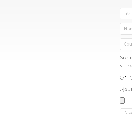
Sur u
votre
1
Ajou