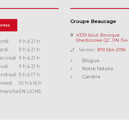
Groupe Beaucage
entes
4339 boul. Bourque
Sherbrooke QC J1N 1S4
undi
9 h à 21 h
ardi
9 h à 21 h
Ventes :
819 564-2196
ercredi
9 h à 21 h
Blogue
eudi
9 h à 21 h
Notre histoire
endredi
9 h à 17 h
Carrière
amedi
10 h à 16 h
imanche
EN LIGNE