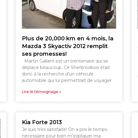
TÉLÉPHONEZ
GRANBY
SHERBROOKE
Plus de 20,000 km en 4 mois, la
819 564-2196
DRUMMONDVILLE
Mazda 3 Skyactiv 2012 remplit
ses promesses!
Martin Gallant est un trentenaire qui se
déplace beaucoup. Ce Sherbrookois était
donc à la recherche d’un véhicule
automobile qui lui permettrait de voyager
SHERBROOKE
DRUMMONDVILLE
GRANBY
Lire le témoignage »
GRANBY
SHERBROOKE
ST-HYACINTHE
Kia Forte 2013
Je suis très satisfaite! On a pris le temps
nécessaire pour bien m’expliquer ma