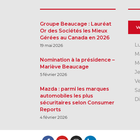
Groupe Beaucage : Lauréat
V
Or des Sociétés les Mieux
Gérées au Canada en 2026
L
19 mai 2026
M
Nomination à la présidence –
M
Mariève Beaucage
J
5 février 2026
V
Mazda : parmi les marques
S
automobiles les plus
D
sécuritaires selon Consumer
Reports
4 février 2026