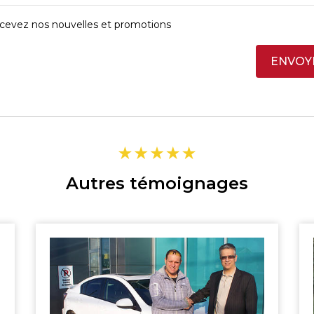
cevez nos nouvelles et promotions
ENVOY
Autres témoignages
SHERBROOKE
ST-HYACINTHE
MAGOG
GRANBY
DRUMMONDVILLE
VICTORIAVILLE