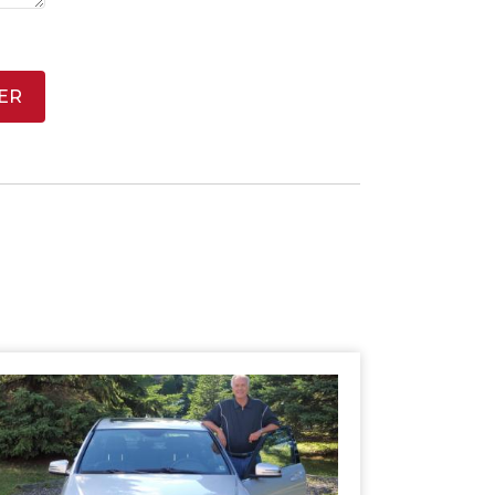
ER
SHERBROOKE
GRANBY
MAGOG
ST-HYACINTHE