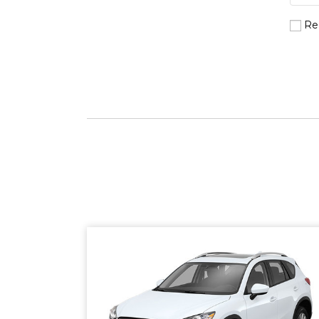
Re
SHERBROOKE
GRANBY
MAGOG
DRUMMONDVILLE
COWANSVILLE