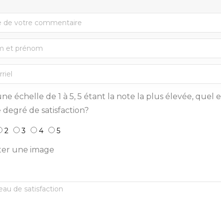
ne échelle de 1 à 5, 5 étant la note la plus élevée, quel e
 degré de satisfaction?
2
3
4
5
ter une image