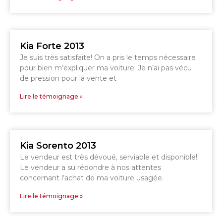
Kia Forte 2013
GRANBY
Voir le site
Je suis très satisfaite! On a pris le temps nécessaire
SHERBROOKE
pour bien m’expliquer ma voiture. Je n’ai pas vécu
de pression pour la vente et
Lire le témoignage »
Kia Sorento 2013
Le vendeur est très dévoué, serviable et disponible!
Le vendeur a su répondre à nos attentes
concernant l’achat de ma voiture usagée.
Lire le témoignage »