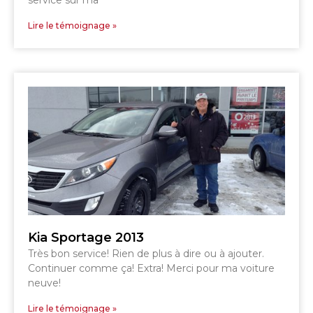
service sur ma
SHERBROOKE
SHERBROOKE
Lire le témoignage »
TÉLÉPHONEZ
819 564-2196
GRANBY
ESTRIE
DRUMMONDVILLE
Kia Sportage 2013
SHERBROOKE
Très bon service! Rien de plus à dire ou à ajouter.
DRUMMONDVILLE
SHERBROOKE
Continuer comme ça! Extra! Merci pour ma voiture
GRANBY
neuve!
ST-HYACINTHE
Lire le témoignage »