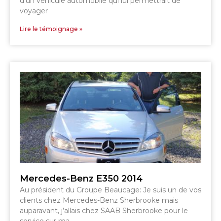
d’un véhicule automobile qui lui permettrait de
voyager
SHERBROOKE
Lire le témoignage »
GRANBY
MAGOG
MAGOG
DRUMMONDVILLE
COWANSVILLE
SHERBROOKE
SHERBROOKE
ST-HYACINTHE
GRANBY
GRANBY
MAGOG
DRUMMONDVILLE
ST-HYACINTHE
VICTORIAVILLE
Mercedes-Benz E350 2014
Au président du Groupe Beaucage: Je suis un de vos
clients chez Mercedes-Benz Sherbrooke mais
auparavant, j’allais chez SAAB Sherbrooke pour le