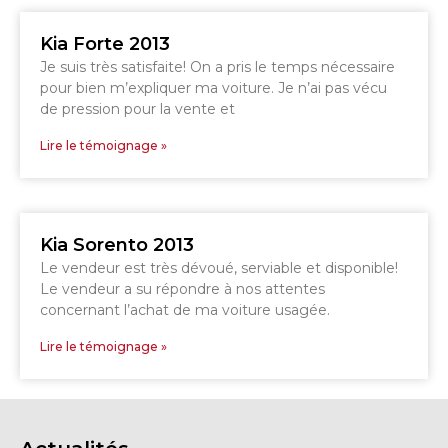
Kia Forte 2013
Je suis très satisfaite! On a pris le temps nécessaire
GRANBY
Voir le site
pour bien m’expliquer ma voiture. Je n’ai pas vécu
SHERBROOKE
de pression pour la vente et
Lire le témoignage »
Kia Sorento 2013
Le vendeur est très dévoué, serviable et disponible!
Le vendeur a su répondre à nos attentes
concernant l’achat de ma voiture usagée.
Lire le témoignage »