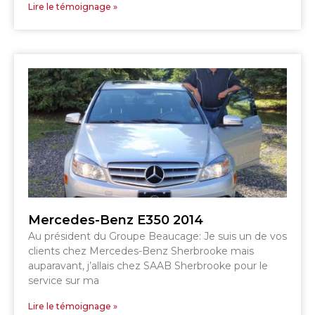
Lire le témoignage »
SHERBROOKE
GRANBY
MAGOG
MAGOG
DRUMMONDVILLE
COWANSVILLE
SHERBROOKE
SHERBROOKE
ST-HYACINTHE
GRANBY
GRANBY
MAGOG
DRUMMONDVILLE
ST-HYACINTHE
VICTORIAVILLE
Mercedes-Benz E350 2014
Au président du Groupe Beaucage: Je suis un de vos
clients chez Mercedes-Benz Sherbrooke mais
auparavant, j’allais chez SAAB Sherbrooke pour le
service sur ma
SHERBROOKE
SHERBROOKE
Lire le témoignage »