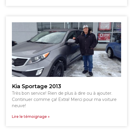
TÉLÉPHONEZ
819 564-2196
GRANBY
ESTRIE
DRUMMONDVILLE
Kia Sportage 2013
Très bon service! Rien de plus à dire ou à ajouter.
SHERBROOKE
Continuer comme ça! Extra! Merci pour ma voiture
DRUMMONDVILLE
SHERBROOKE
neuve!
GRANBY
ST-HYACINTHE
Lire le témoignage »