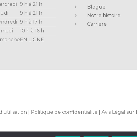
ercredi
9 h à 21 h
Blogue
eudi
9 h à 21 h
Notre histoire
endredi
9 h à 17 h
Carrière
amedi
10 h à 16 h
imanche
EN LIGNE
d’utilisation
|
Politique de confidentialité
|
Avis Légal sur 