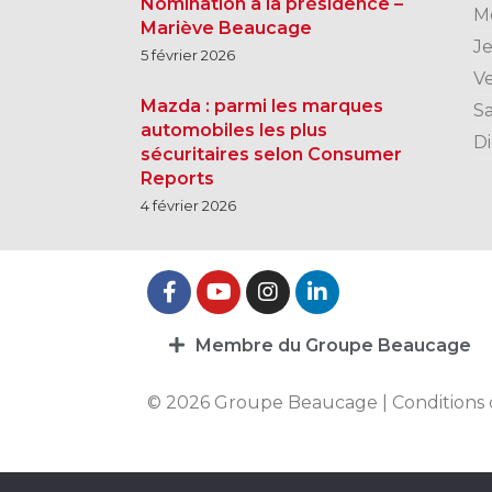
Nomination à la présidence –
M
Mariève Beaucage
J
5 février 2026
V
Mazda : parmi les marques
S
automobiles les plus
D
sécuritaires selon Consumer
Reports
4 février 2026
Membre du Groupe Beaucage
© 2026 Groupe Beaucage |
Conditions 