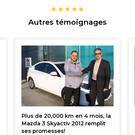
SHERBROOKE
ST-HYACINTHE
MAGOG
GRANBY
Autres témoignages
DRUMMONDVILLE
VICTORIAVILLE
TÉLÉPHONEZ
GRANBY
SHERBROOKE
819 564-2196
DRUMMONDVILLE
Plus de 20,000 km en 4 mois, la
SHERBROOKE
Mazda 3 Skyactiv 2012 remplit
DRUMMONDVILLE
GRANBY
ses promesses!