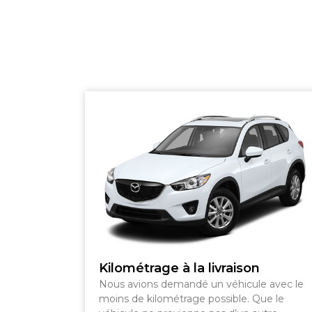
SHERBROOKE
GRANBY
MAGOG
DRUMMONDVILLE
COWANSVILLE
SHERBROOKE
Kilométrage à la livraison
Nous avions demandé un véhicule avec le
moins de kilométrage possible. Que le
SHERBROOKE