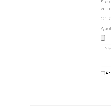
Sur u
votre
1
Ajou
Re