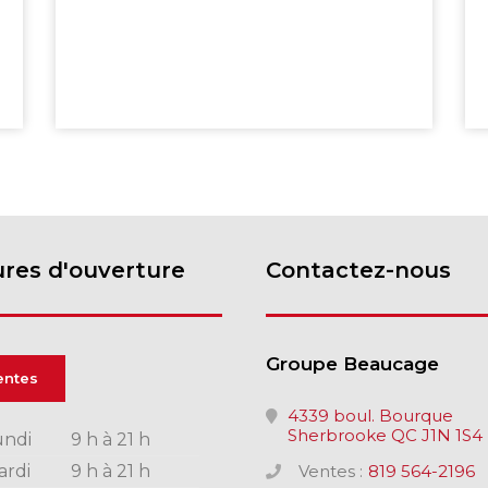
res d'ouverture
Contactez-nous
Groupe Beaucage
entes
4339 boul. Bourque
Sherbrooke QC J1N 1S4
undi
9 h à 21 h
ardi
9 h à 21 h
Ventes :
819 564-2196