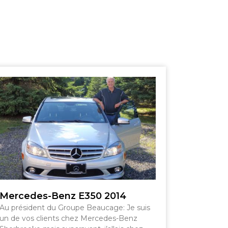
SHERBROOKE
GRANBY
MAGOG
ST-HYACINTHE
ESTRIE
Mercedes-Benz E350 2014
Au président du Groupe Beaucage: Je suis
un de vos clients chez Mercedes-Benz
Voir le site