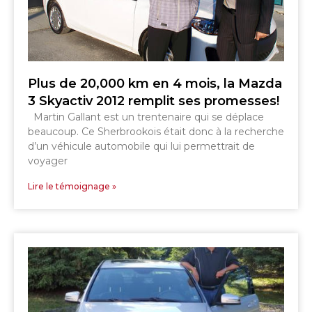
Plus de 20,000 km en 4 mois, la Mazda
3 Skyactiv 2012 remplit ses promesses!
SHERBROOKE
Martin Gallant est un trentenaire qui se déplace
GRANBY
beaucoup. Ce Sherbrookois était donc à la recherche
MAGOG
MAGOG
d’un véhicule automobile qui lui permettrait de
DRUMMONDVILLE
voyager
COWANSVILLE
Lire le témoignage »
SHERBROOKE
SHERBROOKE
ST-HYACINTHE
GRANBY
GRANBY
MAGOG
DRUMMONDVILLE
ST-HYACINTHE
VICTORIAVILLE