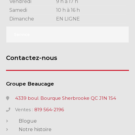
Vendredi
9 h à 17 h
Samedi
10 h à 16 h
Dimanche
EN LIGNE
Service
Contactez-nous
Groupe Beaucage
4339 boul. Bourque Sherbrooke QC J1N 1S4
Ventes :
819 564-2196
Blogue
Notre histoire