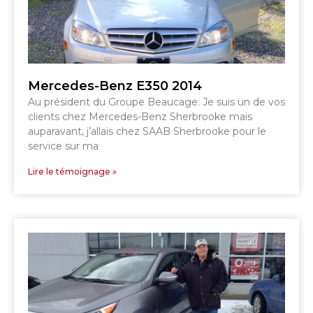
SHERBROOKE
SHERBROOKE
Mercedes-Benz E350 2014
Au président du Groupe Beaucage: Je suis un de vos
clients chez Mercedes-Benz Sherbrooke mais
TÉLÉPHONEZ
auparavant, j’allais chez SAAB Sherbrooke pour le
service sur ma
819 564-2196
Lire le témoignage »
GRANBY
ESTRIE
DRUMMONDVILLE
SHERBROOKE