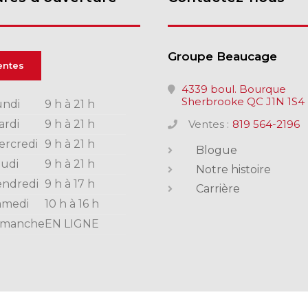
Groupe Beaucage
entes
4339 boul. Bourque
Sherbrooke QC J1N 1S4
undi
9 h à 21 h
ardi
9 h à 21 h
Ventes :
819 564-2196
ercredi
9 h à 21 h
Blogue
eudi
9 h à 21 h
Notre histoire
endredi
9 h à 17 h
Carrière
amedi
10 h à 16 h
imanche
EN LIGNE