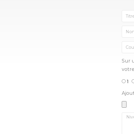
Sur u
votre
1
Ajou