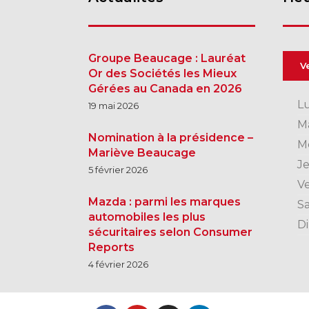
Groupe Beaucage : Lauréat
V
Or des Sociétés les Mieux
Gérées au Canada en 2026
L
19 mai 2026
M
Nomination à la présidence –
M
Mariève Beaucage
J
5 février 2026
V
Mazda : parmi les marques
S
automobiles les plus
D
sécuritaires selon Consumer
Reports
4 février 2026