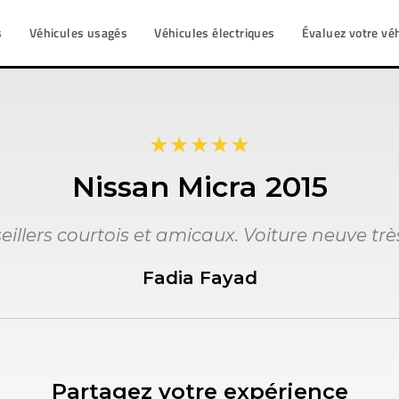
s
Véhicules usagés
Véhicules électriques
Évaluez votre vé
Nissan Micra 2015
eillers courtois et amicaux. Voiture neuve très
Fadia Fayad
Partagez votre expérience​