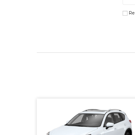
Re
SHERBROOKE
GRANBY
MAGOG
DRUMMONDVILLE
COWANSVILLE