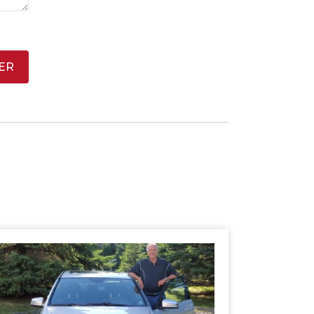
ER
SHERBROOKE
GRANBY
MAGOG
ST-HYACINTHE