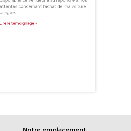
disponible! Le vendeur a su répondre à nos
attentes concernant l’achat de ma voiture
usagée.
Lire le témoignage »
Notre emplacement