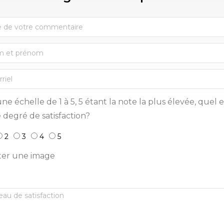
ne échelle de 1 à 5, 5 étant la note la plus élevée, quel e
 degré de satisfaction?
2
3
4
5
ter une image