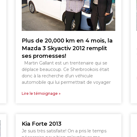
TÉLÉPHONEZ
GRANBY
SHERBROOKE
819 564-2196
DRUMMONDVILLE
Plus de 20,000 km en 4 mois, la
Mazda 3 Skyactiv 2012 remplit
ses promesses!
Martin Gallant est un trentenaire qui se
déplace beaucoup. Ce Sherbrookois était
donc à la recherche d’un véhicule
SHERBROOKE
automobile qui lui permettrait de voyager
DRUMMONDVILLE
GRANBY
Lire le témoignage »
GRANBY
SHERBROOKE
ST-HYACINTHE
Kia Forte 2013
Je suis très satisfaite! On a pris le temps