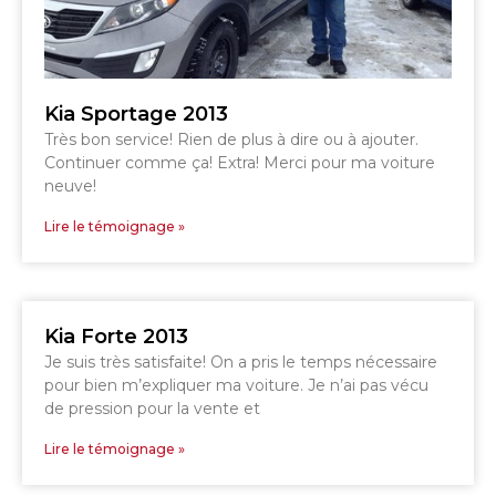
819 564-2196
GRANBY
ESTRIE
DRUMMONDVILLE
Kia Sportage 2013
Très bon service! Rien de plus à dire ou à ajouter.
Continuer comme ça! Extra! Merci pour ma voiture
neuve!
Lire le témoignage »
SHERBROOKE
DRUMMONDVILLE
SHERBROOKE
GRANBY
ST-HYACINTHE
Kia Forte 2013
Je suis très satisfaite! On a pris le temps nécessaire
pour bien m’expliquer ma voiture. Je n’ai pas vécu
de pression pour la vente et
Lire le témoignage »
GRANBY
Voir le site
SHERBROOKE