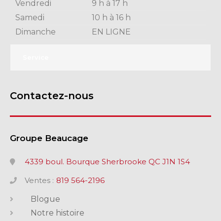
Vendredi
9 h à 17 h
Samedi
10 h à 16 h
Dimanche
EN LIGNE
Service
Contactez-nous
Groupe Beaucage
4339 boul. Bourque Sherbrooke QC J1N 1S4
Ventes :
819 564-2196
Blogue
Notre histoire