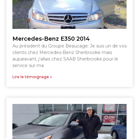
COWANSVILLE
SHERBROOKE
Mercedes-Benz E350 2014
SHERBROOKE
ST-HYACINTHE
Au président du Groupe Beaucage: Je suis un de vos
GRANBY
GRANBY
clients chez Mercedes-Benz Sherbrooke mais
MAGOG
DRUMMONDVILLE
auparavant, j’allais chez SAAB Sherbrooke pour le
ST-HYACINTHE
VICTORIAVILLE
service sur ma
Lire le témoignage »
SHERBROOKE
SHERBROOKE
TÉLÉPHONEZ