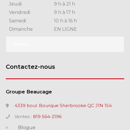
Jeudi
9 h à 21 h
Vendredi
9 h à 17 h
Samedi
10 h à 16 h
Dimanche
EN LIGNE
Service
Contactez-nous
Groupe Beaucage
4339 boul. Bourque Sherbrooke QC J1N 1S4
Ventes :
819 564-2196
Blogue