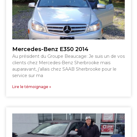
DRUMMONDVILLE
COWANSVILLE
SHERBROOKE
SHERBROOKE
ST-HYACINTHE
Mercedes-Benz E350 2014
GRANBY
GRANBY
Au président du Groupe Beaucage: Je suis un de vos
MAGOG
DRUMMONDVILLE
clients chez Mercedes-Benz Sherbrooke mais
ST-HYACINTHE
VICTORIAVILLE
auparavant, j’allais chez SAAB Sherbrooke pour le
service sur ma
Lire le témoignage »
SHERBROOKE
SHERBROOKE
TÉLÉPHONEZ