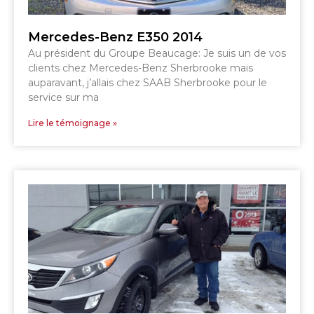
Mercedes-Benz E350 2014
Au président du Groupe Beaucage: Je suis un de vos
SHERBROOKE
SHERBROOKE
clients chez Mercedes-Benz Sherbrooke mais
ST-HYACINTHE
GRANBY
auparavant, j’allais chez SAAB Sherbrooke pour le
GRANBY
MAGOG
service sur ma
DRUMMONDVILLE
ST-HYACINTHE
VICTORIAVILLE
Lire le témoignage »
SHERBROOKE
SHERBROOKE
TÉLÉPHONEZ
819 564-2196