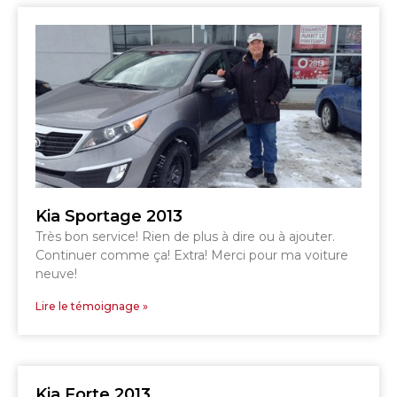
SHERBROOKE
DRUMMONDVILLE
SHERBROOKE
GRANBY
ST-HYACINTHE
Kia Sportage 2013
Très bon service! Rien de plus à dire ou à ajouter.
GRANBY
Voir le site
Continuer comme ça! Extra! Merci pour ma voiture
SHERBROOKE
neuve!
Lire le témoignage »
Kia Forte 2013