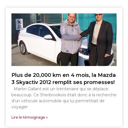
SHERBROOKE
GRANBY
Plus de 20,000 km en 4 mois, la Mazda
MAGOG
MAGOG
3 Skyactiv 2012 remplit ses promesses!
DRUMMONDVILLE
Martin Gallant est un trentenaire qui se déplace
COWANSVILLE
beaucoup. Ce Sherbrookois était donc à la recherche
d’un véhicule automobile qui lui permettrait de
voyager
Lire le témoignage »
SHERBROOKE
SHERBROOKE
ST-HYACINTHE
GRANBY