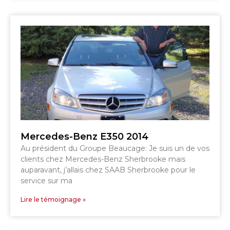
GRANBY
MAGOG
DRUMMONDVILLE
ST-HYACINTHE
VICTORIAVILLE
SHERBROOKE
SHERBROOKE
TÉLÉPHONEZ
Mercedes-Benz E350 2014
Au président du Groupe Beaucage: Je suis un de vos
819 564-2196
clients chez Mercedes-Benz Sherbrooke mais
auparavant, j’allais chez SAAB Sherbrooke pour le
service sur ma
GRANBY
ESTRIE
DRUMMONDVILLE
Lire le témoignage »