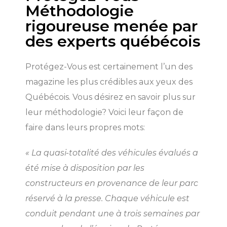
Méthodologie
rigoureuse menée par
des experts québécois
SHERBROOKE
SHERBROOKE
ST-HYACINTHE
GRANBY
GRANBY
Protégez-Vous est certainement l’un des
MAGOG
DRUMMONDVILLE
ST-HYACINTHE
magazine les plus crédibles aux yeux des
VICTORIAVILLE
Québécois. Vous désirez en savoir plus sur
leur méthodologie? Voici leur façon de
faire dans leurs propres mots:
CONFIGUREZ CE
UNE PROMOTION
Cliquez ici
Cliquez ici
VÉHICULE
VOUS ATTEND!
« La quasi-totalité des véhicules évalués a
SHERBROOKE
SHERBROOKE
Choisissez votre
Choisissez votre
été mise à disposition par les
Cliquez ici
Cliquez ici
concessionnaire pour
concessionnaire pour
TÉLÉPHONEZ
constructeurs en provenance de leur parc
voir tous les détails.
voir tous les détails.
réservé à la presse. Chaque véhicule est
Cliquez ici
Cliquez ici
819 564-2196
conduit pendant une à trois semaines par
Cliquez ici
Cliquez ici