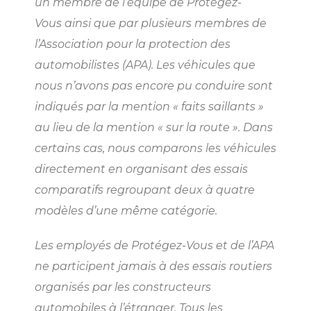
un membre de l’équipe de Protégez-
GRANBY
Vous ainsi que par plusieurs membres de
ESTRIE
DRUMMONDVILLE
Cliquez ici
Cliquez ici
l’Association pour la protection des
automobilistes (APA). Les véhicules que
nous n’avons pas encore pu conduire sont
indiqués par la mention « faits saillants »
au lieu de la mention « sur la route ». Dans
SHERBROOKE
DRUMMONDVILLE
certains cas, nous comparons les véhicules
SHERBROOKE
GRANBY
directement en organisant des essais
ST-HYACINTHE
comparatifs regroupant deux à quatre
modèles d’une même catégorie.
Les employés de Protégez-Vous et de l’APA
ne participent jamais à des essais routiers
GRANBY
Voir le site
SHERBROOKE
organisés par les constructeurs
automobiles à l’étranger. Tous les