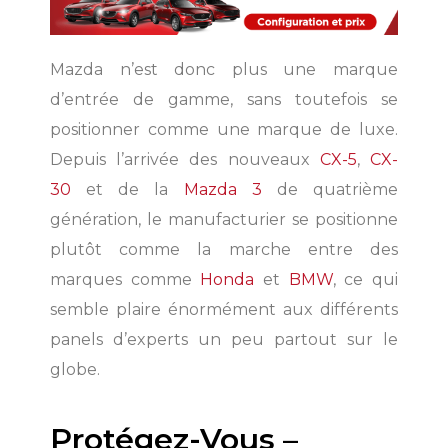
Mazda n’est donc plus une marque
d’entrée de gamme, sans toutefois se
positionner comme une marque de luxe.
Depuis l’arrivée des nouveaux
CX-5
,
CX-
30
et de la
Mazda 3
de quatrième
génération, le manufacturier se positionne
plutôt comme la marche entre des
marques comme
Honda
et
BMW
, ce qui
semble plaire énormément aux différents
panels d’experts un peu partout sur le
SHERBROOKE
globe.
GRANBY
MAGOG
MAGOG
DRUMMONDVILLE
Protégez-Vous –
COWANSVILLE