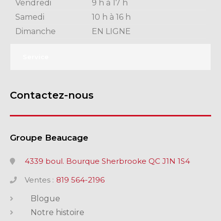
Vendredi
9 h à 17 h
Samedi
10 h à 16 h
Dimanche
EN LIGNE
Service
Contactez-nous
Groupe Beaucage
4339 boul. Bourque Sherbrooke QC J1N 1S4
Ventes :
819 564-2196
Blogue
Notre histoire