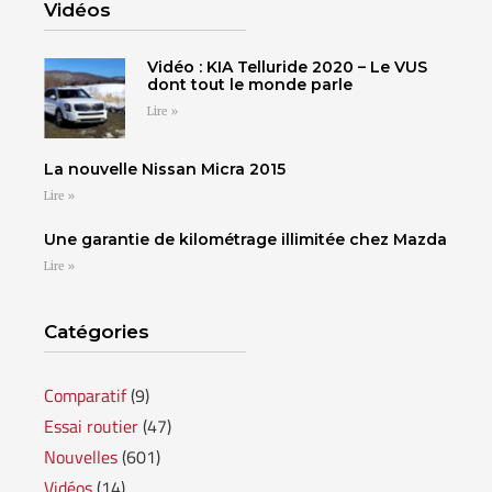
Vidéos
Vidéo : KIA Telluride 2020 – Le VUS
dont tout le monde parle
Lire »
La nouvelle Nissan Micra 2015
Lire »
Une garantie de kilométrage illimitée chez Mazda
Lire »
Catégories
Comparatif
(9)
Essai routier
(47)
SHERBROOKE
GRANBY
Nouvelles
(601)
MAGOG
MAGOG
Vidéos
(14)
DRUMMONDVILLE