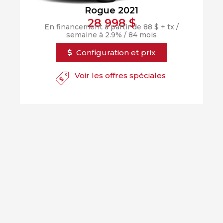
Drummondville
Drummondville
Rogue 2021
GRANBY
28 998 $
ESTRIE
En financement à partir de 88 $ + tx /
DRUMMONDVILLE
Victoriaville
Victoriaville
semaine à 2.9% / 84 mois
Configuration et prix
Voir les offres spéciales
SHERBROOKE
DRUMMONDVILLE
SHERBROOKE
GRANBY
ST-HYACINTHE
GRANBY
Voir le site
SHERBROOKE