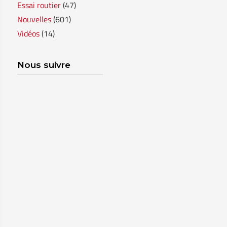
Essai routier
(47)
Nouvelles
(601)
Vidéos
(14)
Nous suivre
SHERBROOKE
GRANBY
MAGOG
ST-HYACINTHE