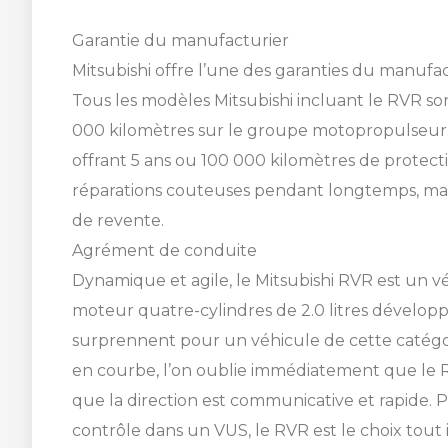
CON
UN
Garantie du manufacturier
VÉH
VOU
Mitsubishi offre l’une des garanties du manufac
Tous les modèles Mitsubishi incluant le RVR so
Choisiss
Choisiss
000 kilomètres sur le groupe motopropulseur. 
voir tous 
voir tous 
SHERBROOKE
offrant 5 ans ou 100 000 kilomètres de protect
réparations couteuses pendant longtemps, mais
de revente.
Agrément de conduite
Dynamique et agile, le Mitsubishi RVR est un v
moteur quatre-cylindres de 2.0 litres développ
SHERBROOKE
surprennent pour un véhicule de cette catégor
en courbe, l’on oublie immédiatement que le RV
que la direction est communicative et rapide. P
contrôle dans un VUS, le RVR est le choix tout i