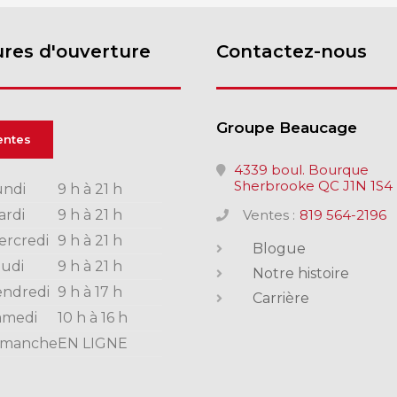
res d'ouverture
Contactez-nous
Groupe Beaucage
entes
4339 boul. Bourque
Sherbrooke QC J1N 1S4
undi
9 h à 21 h
ardi
9 h à 21 h
Ventes :
819 564-2196
ercredi
9 h à 21 h
Blogue
eudi
9 h à 21 h
Notre histoire
endredi
9 h à 17 h
Carrière
amedi
10 h à 16 h
imanche
EN LIGNE