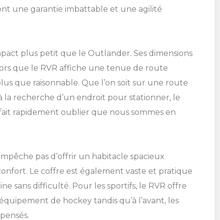
t une garantie imbattable et une agilité
mpact plus petit que le Outlander. Ses dimensions
alors que le RVR affiche une tenue de route
s que raisonnable. Que l’on soit sur une route
la recherche d’un endroit pour stationner, le
 fait rapidement oublier que nous sommes en
empêche pas d’offrir un habitacle spacieux
SHERBROOKE
confort. Le coffre est également vaste et pratique
ST-HYACINTHE
 sans difficulté. Pour les sportifs, le RVR offre
MAGOG
GRANBY
équipement de hockey tandis qu’à l’avant, les
DRUMMONDVILLE
pensés.
VICTORIAVILLE