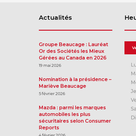
Actualités
Heu
Groupe Beaucage : Lauréat
V
Or des Sociétés les Mieux
Gérées au Canada en 2026
L
19 mai 2026
M
Nomination à la présidence –
M
Mariève Beaucage
J
5 février 2026
V
Mazda : parmi les marques
S
automobiles les plus
D
sécuritaires selon Consumer
Reports
4 février 2026