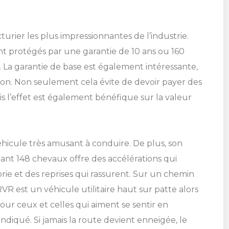
FIGUREZ CE
E PROMOTION
Cliquez ici
Cliquez ici
ICULE
S ATTEND!
turier les plus impressionnantes de l’industrie.
Cliquez ici
Cliquez ici
TÉLÉPHONEZ
nt protégés par une garantie de 10 ans ou 160
ez votre concessionnaire pour
ez votre concessionnaire pour
GRANBY
La garantie de base est également intéressante,
les détails.
les détails.
Cliquez ici
Cliquez ici
SHERBROOKE
819 564-2196
DRUMMONDVILLE
ion. Non seulement cela évite de devoir payer des
 l’effet est également bénéfique sur la valeur
Cliquez ici
Cliquez ici
Cliquez ici
Cliquez ici
éhicule très amusant à conduire. De plus, son
SHERBROOKE
ant 148 chevaux offre des accélérations qui
DRUMMONDVILLE
GRANBY
ie et des reprises qui rassurent. Sur un chemin
GRANBY
SHERBROOKE
ST-HYACINTHE
R est un véhicule utilitaire haut sur patte alors
our ceux et celles qui aiment se sentir en
ndiqué. Si jamais la route devient enneigée, le