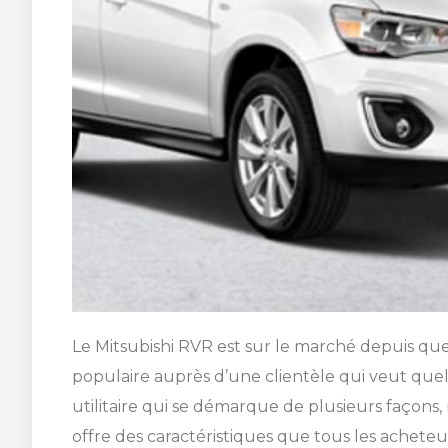
Le Mitsubishi RVR est sur le marché depuis que
populaire auprès d’une clientèle qui veut que
utilitaire qui se démarque de plusieurs façons, m
offre des caractéristiques que tous les acheteu