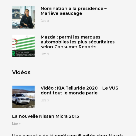
Nomination à la présidence –
Mariève Beaucage
Lire »
SHERBROOKE
Mazda : parmi les marques
DRUMMONDVILLE
automobiles les plus sécuritaires
SHERBROOKE
selon Consumer Reports
GRANBY
ST-HYACINTHE
Lire »
Vidéos
Vidéo : KIA Telluride 2020 – Le VUS
dont tout le monde parle
GRANBY
Voir le site
Lire »
SHERBROOKE
La nouvelle Nissan Micra 2015
Lire »
Une garantie de kilométrage illimitée chez Mazda