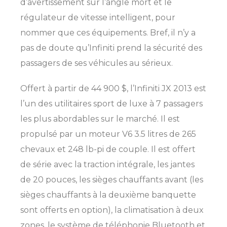
d’avertissement sur l’angle mort et le
régulateur de vitesse intelligent, pour
nommer que ces équipements. Bref, il n’y a
pas de doute qu’Infiniti prend la sécurité des
passagers de ses véhicules au sérieux.
Offert à partir de 44 900 $, l’Infiniti JX 2013 est
l’un des utilitaires sport de luxe à 7 passagers
les plus abordables sur le marché. Il est
propulsé par un moteur V6 3.5 litres de 265
SHERBROOKE
chevaux et 248 lb-pi de couple. Il est offert
GRANBY
MAGOG
MAGOG
de série avec la traction intégrale, les jantes
DRUMMONDVILLE
de 20 pouces, les sièges chauffants avant (les
COWANSVILLE
sièges chauffants à la deuxième banquette
sont offerts en option), la climatisation à deux
zones, le système de téléphonie Bluetooth et