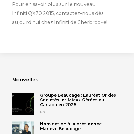
Pour en savoir plus sur le nouveau
SHERBROOKE
GRANBY
Infiniti QX70 2015, contactez-nous dès
MAGOG
MAGOG
aujourd’hui chez Infiniti de Sherbrooke!
DRUMMONDVILLE
COWANSVILLE
SHERBROOKE
SHERBROOKE
ST-HYACINTHE
GRANBY
GRANBY
MAGOG
Nouvelles
DRUMMONDVILLE
ST-HYACINTHE
VICTORIAVILLE
Groupe Beaucage : Lauréat Or des
Sociétés les Mieux Gérées au
Canada en 2026
Lire »
CONFIGUREZ CE
UNE PROMOTION
Cliquez ici
Cliquez ici
Nomination à la présidence –
VÉHICULE
VOUS ATTEND!
SHERBROOKE
SHERBROOKE
Mariève Beaucage
Choisissez votre
Choisissez votre