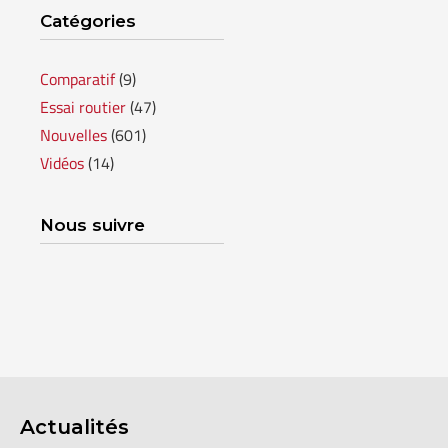
Catégories
GRANBY
Voir le site
Comparatif
(9)
SHERBROOKE
Essai routier
(47)
Nouvelles
(601)
Vidéos
(14)
Nous suivre
Actualités