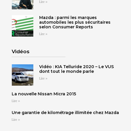
Lire »
Cliquez ici
Cliquez ici
concessionnaire pour
concessionnaire pour
TÉLÉPHONEZ
voir tous les détails.
voir tous les détails.
Mazda : parmi les marques
Cliquez ici
Cliquez ici
automobiles les plus sécuritaires
819 564-2196
selon Consumer Reports
Cliquez ici
Cliquez ici
Lire »
GRANBY
ESTRIE
DRUMMONDVILLE
Cliquez ici
Cliquez ici
Vidéos
Vidéo : KIA Telluride 2020 – Le VUS
dont tout le monde parle
Lire »
SHERBROOKE
La nouvelle Nissan Micra 2015
DRUMMONDVILLE
SHERBROOKE
Lire »
GRANBY
ST-HYACINTHE
Une garantie de kilométrage illimitée chez Mazda
Lire »