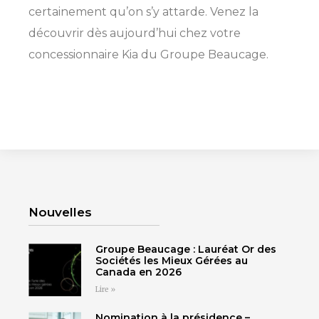
certainement qu’on s’y attarde. Venez la
SHERBROOKE
découvrir dès aujourd’hui chez votre
GRANBY
concessionnaire Kia du Groupe Beaucage.
MAGOG
MAGOG
DRUMMONDVILLE
COWANSVILLE
SHERBROOKE
SHERBROOKE
ST-HYACINTHE
GRANBY
GRANBY
MAGOG
DRUMMONDVILLE
ST-HYACINTHE
Nouvelles
VICTORIAVILLE
Groupe Beaucage : Lauréat Or des
Sociétés les Mieux Gérées au
Canada en 2026
CONFIGUREZ CE
UNE PROMOTION
Lire »
Cliquez ici
Cliquez ici
VÉHICULE
VOUS ATTEND!
SHERBROOKE
SHERBROOKE
Nomination à la présidence –