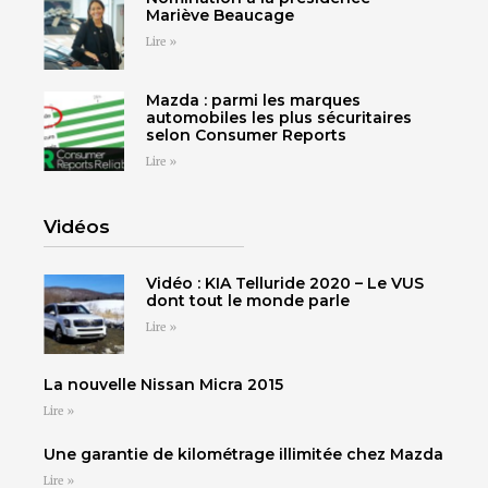
Mariève Beaucage
Choisissez votre
Choisissez votre
Cliquez ici
Cliquez ici
Lire »
concessionnaire pour
concessionnaire pour
TÉLÉPHONEZ
voir tous les détails.
voir tous les détails.
Cliquez ici
Cliquez ici
Mazda : parmi les marques
819 564-2196
automobiles les plus sécuritaires
selon Consumer Reports
Cliquez ici
Cliquez ici
Lire »
GRANBY
ESTRIE
DRUMMONDVILLE
Cliquez ici
Cliquez ici
Vidéos
Vidéo : KIA Telluride 2020 – Le VUS
dont tout le monde parle
Lire »
SHERBROOKE
DRUMMONDVILLE
La nouvelle Nissan Micra 2015
SHERBROOKE
GRANBY
Lire »
ST-HYACINTHE
Une garantie de kilométrage illimitée chez Mazda
Lire »