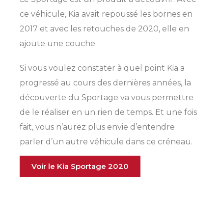
ce véhicule, Kia avait repoussé les bornes en
SHERBROOKE
SHERBROOKE
2017 et avec les retouches de 2020, elle en
ST-HYACINTHE
GRANBY
GRANBY
ajoute une couche.
MAGOG
DRUMMONDVILLE
ST-HYACINTHE
VICTORIAVILLE
Si vous voulez constater à quel point Kia a
progressé au cours des dernières années, la
découverte du Sportage va vous permettre
de le réaliser en un rien de temps. Et une fois
CONFIGUREZ CE
UNE PROMOTION
Sherbrooke
Sherbrooke
VÉHICULE
VOUS ATTEND!
fait, vous n’aurez plus envie d’entendre
SHERBROOKE
SHERBROOKE
Choisissez votre
Choisissez votre
parler d’un autre véhicule dans ce créneau.
Granby
Granby
concessionnaire pour
concessionnaire pour
TÉLÉPHONEZ
Voir le Kia Sportage 2020
voir tous les détails.
voir tous les détails.
Magog
Magog
819 564-2196
Drummondville
Drummondville
GRANBY
ESTRIE