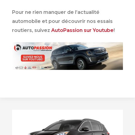
DRUMMONDVILLE
Cowansville
Cowansville
Pour ne rien manquer de l’actualité
automobile et pour découvrir nos essais
routiers, suivez
AutoPassion sur Youtube
!
SHERBROOKE
DRUMMONDVILLE
SHERBROOKE
GRANBY
ST-HYACINTHE
GRANBY
Voir le site
SHERBROOKE