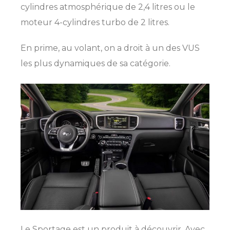
cylindres atmosphérique de 2,4 litres ou le
moteur 4-cylindres turbo de 2 litres.
En prime, au volant, on a droit à un des VUS
les plus dynamiques de sa catégorie.
SHERBROOKE
GRANBY
MAGOG
MAGOG
DRUMMONDVILLE
COWANSVILLE
Le Sportage est un produit à découvrir. Avec