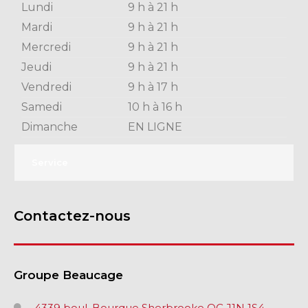
Lundi
9 h à 21 h
Mardi
9 h à 21 h
Mercredi
9 h à 21 h
Jeudi
9 h à 21 h
Vendredi
9 h à 17 h
Samedi
10 h à 16 h
Dimanche
EN LIGNE
Service
Contactez-nous
Groupe Beaucage
4339 boul. Bourque Sherbrooke QC J1N 1S4