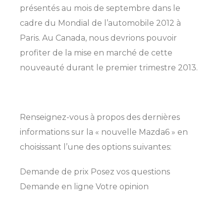
présentés au mois de septembre dans le
cadre du Mondial de l’automobile 2012 à
Paris. Au Canada, nous devrions pouvoir
profiter de la mise en marché de cette
nouveauté durant le premier trimestre 2013.
SHERBROOKE
Renseignez-vous à propos des dernières
GRANBY
MAGOG
MAGOG
informations sur la « nouvelle Mazda6 » en
DRUMMONDVILLE
choisissant l’une des options suivantes:
COWANSVILLE
Demande de prix Posez vos questions
Demande en ligne Votre opinion
SHERBROOKE
SHERBROOKE
ST-HYACINTHE
GRANBY
GRANBY