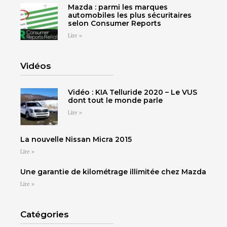
Mazda : parmi les marques
automobiles les plus sécuritaires
selon Consumer Reports
SHERBROOKE
Lire »
DRUMMONDVILLE
SHERBROOKE
GRANBY
ST-HYACINTHE
Vidéos
Vidéo : KIA Telluride 2020 – Le VUS
dont tout le monde parle
Lire »
GRANBY
Voir le site
La nouvelle Nissan Micra 2015
SHERBROOKE
Lire »
Une garantie de kilométrage illimitée chez Mazda
Lire »
Catégories