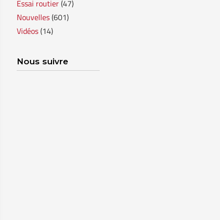
Essai routier
(47)
Nouvelles
(601)
Vidéos
(14)
Nous suivre
SHERBROOKE
GRANBY
MAGOG
ST-HYACINTHE
ESTRIE