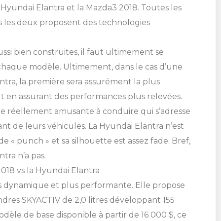
 Hyundai Elantra et la Mazda3 2018. Toutes les
 les deux proposent des technologies
si bien construites, il faut ultimement se
e chaque modèle. Ultimement, dans le cas d’une
tra, la première sera assurément la plus
SHERBROOKE
t en assurant des performances plus relevées.
ST-HYACINTHE
re réellement amusante à conduire qui s’adresse
MAGOG
GRANBY
ant de leurs véhicules. La Hyundai Elantra n’est
DRUMMONDVILLE
e « punch » et sa silhouette est assez fade. Bref,
VICTORIAVILLE
FIGUREZ CE
E PROMOTION
tra n’a pas.
Cliquez ici
Cliquez ici
ICULE
S ATTEND!
018 vs la Hyundai Elantra
Cliquez ici
Cliquez ici
us dynamique et plus performante. Elle propose
TÉLÉPHONEZ
ez votre concessionnaire pour
ez votre concessionnaire pour
ndres SKYACTIV de 2,0 litres développant 155
GRANBY
les détails.
les détails.
Cliquez ici
Cliquez ici
SHERBROOKE
odèle de base disponible à partir de 16 000 $, ce
819 564-2196
DRUMMONDVILLE