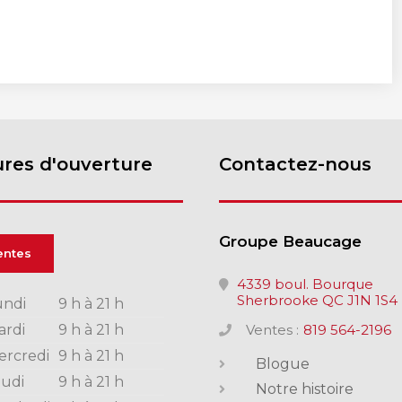
res d'ouverture
Contactez-nous
Groupe Beaucage
entes
4339 boul. Bourque
Sherbrooke QC J1N 1S4
undi
9 h à 21 h
ardi
9 h à 21 h
Ventes :
819 564-2196
ercredi
9 h à 21 h
Blogue
eudi
9 h à 21 h
Notre histoire