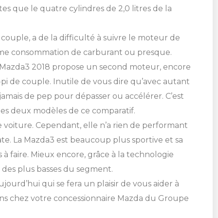
s que le quatre cylindres de 2,0 litres de la
Cliquez ici
Cliquez ici
 couple, a de la difficulté à suivre le moteur de
Cliquez ici
Cliquez ici
ême consommation de carburant ou presque.
SHERBROOKE
la Mazda3 2018 propose un second moteur, encore
DRUMMONDVILLE
GRANBY
-pi de couple. Inutile de vous dire qu’avec autant
GRANBY
SHERBROOKE
jamais de pep pour dépasser ou accélérer. C’est
ST-HYACINTHE
 des deux modèles de ce comparatif.
 voiture. Cependant, elle n’a rien de performant
ate. La Mazda3 est beaucoup plus sportive et sa
à faire. Mieux encore, grâce à la technologie
 des plus basses du segment.
jourd’hui qui se fera un plaisir de vous aider à
oins chez votre concessionnaire Mazda du Groupe