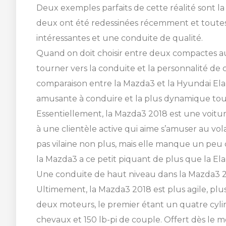
Deux exemples parfaits de cette réalité sont la
deux ont été redessinées récemment et toutes
intéressantes et une conduite de qualité.
Quand on doit choisir entre deux compactes aus
tourner vers la conduite et la personnalité d
comparaison entre la Mazda3 et la Hyundai Elan
SHERBROOKE
amusante à conduire et la plus dynamique tou
GRANBY
Essentiellement, la Mazda3 2018 est une voitu
MAGOG
à une clientèle active qui aime s’amuser au vol
DRUMMONDVILLE
pas vilaine non plus, mais elle manque un peu d
COWANSVILLE
CON
UN
la Mazda3 a ce petit piquant de plus que la Elan
VÉH
VOU
Une conduite de haut niveau dans la Mazda3 2
Ultimement, la Mazda3 2018 est plus agile, pl
Choisiss
Choisiss
deux moteurs, le premier étant un quatre cyli
voir tous 
voir tous 
SHERBROOKE
chevaux et 150 lb-pi de couple. Offert dès le m