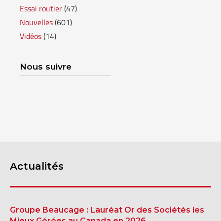
Essai routier
(47)
SHERBROOKE
Nouvelles
(601)
DRUMMONDVILLE
SHERBROOKE
Vidéos
(14)
GRANBY
ST-HYACINTHE
Nous suivre
GRANBY
Voir le site
SHERBROOKE
Actualités
Groupe Beaucage : Lauréat Or des Sociétés les
Mieux Gérées au Canada en 2026