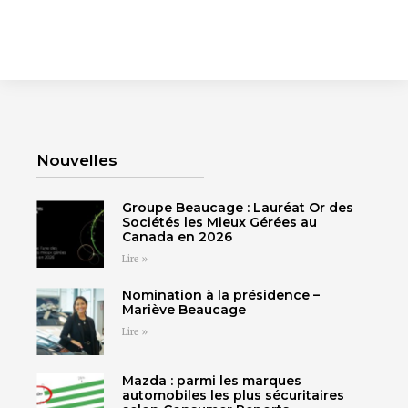
Nouvelles
SHERBROOKE
GRANBY
Groupe Beaucage : Lauréat Or des
MAGOG
MAGOG
Sociétés les Mieux Gérées au
Canada en 2026
DRUMMONDVILLE
COWANSVILLE
Lire »
Nomination à la présidence –
Mariève Beaucage
Lire »
SHERBROOKE
SHERBROOKE
ST-HYACINTHE
GRANBY
Mazda : parmi les marques
GRANBY
MAGOG
automobiles les plus sécuritaires
DRUMMONDVILLE