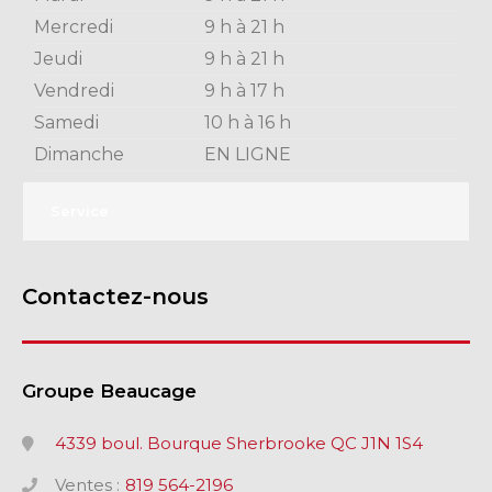
Mercredi
9 h à 21 h
Jeudi
9 h à 21 h
Vendredi
9 h à 17 h
Samedi
10 h à 16 h
Dimanche
EN LIGNE
Service
Contactez-nous
Groupe Beaucage
4339 boul. Bourque Sherbrooke QC J1N 1S4
Ventes :
819 564-2196