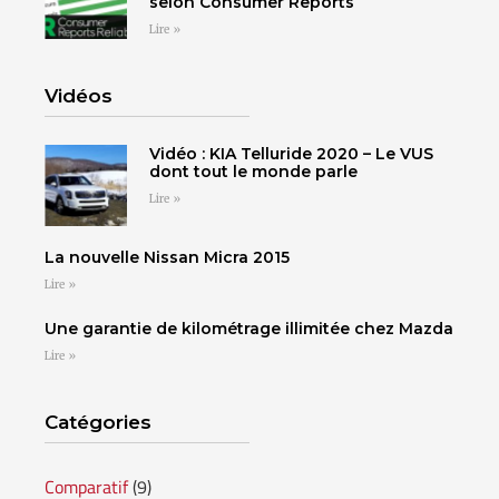
selon Consumer Reports
ST-HYACINTHE
VICTORIAVILLE
Lire »
Vidéos
CONFIGUREZ CE
UNE PROMOTION
Cliquez ici
Cliquez ici
Vidéo : KIA Telluride 2020 – Le VUS
VÉHICULE
VOUS ATTEND!
dont tout le monde parle
SHERBROOKE
SHERBROOKE
Choisissez votre
Choisissez votre
Lire »
Cliquez ici
Cliquez ici
concessionnaire pour
concessionnaire pour
TÉLÉPHONEZ
La nouvelle Nissan Micra 2015
voir tous les détails.
voir tous les détails.
Cliquez ici
Cliquez ici
Lire »
819 564-2196
Une garantie de kilométrage illimitée chez Mazda
Cliquez ici
Cliquez ici
Lire »
GRANBY
ESTRIE
DRUMMONDVILLE
Cliquez ici
Cliquez ici
Catégories
Comparatif
(9)