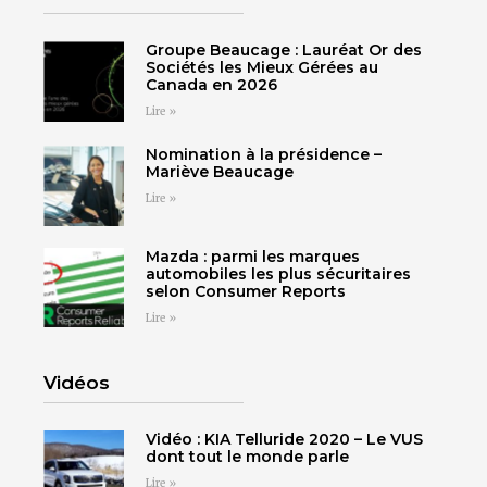
Groupe Beaucage : Lauréat Or des
Sociétés les Mieux Gérées au
Canada en 2026
Lire »
SHERBROOKE
GRANBY
Nomination à la présidence –
MAGOG
MAGOG
Mariève Beaucage
DRUMMONDVILLE
Lire »
COWANSVILLE
Mazda : parmi les marques
automobiles les plus sécuritaires
selon Consumer Reports
SHERBROOKE
Lire »
SHERBROOKE
ST-HYACINTHE
GRANBY
GRANBY
MAGOG
Vidéos
DRUMMONDVILLE
ST-HYACINTHE
VICTORIAVILLE
Vidéo : KIA Telluride 2020 – Le VUS
dont tout le monde parle
Lire »