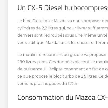
Un CX-5 Diesel turbocompres
Le bloc Diesel que Mazda va nous proposer demeu
cylindres de 2,2 litres qui, pour livrer suffisam
derniers sont regroupés sous une même unité
vous a dit que Mazda faisait les choses différe
SHERBROOKE
Le moulin fonctionnant au gazole va proposer
GRANBY
290 livres-pieds. Ces données placent ce mouli
MAGOG
de puissance. Il l’éclipse cependant en fait de 
DRUMMONDVILLE
ce que propose le bloc turbo de 2,5 litres. Ce d
COWANSVILLE
CON
UN
versions plus huppées du CX-5.
VÉH
VOU
Consommation du Mazda CX-5
Choisiss
Choisiss