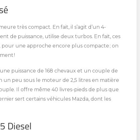
sé
re très compact. En fait, il s’agit d’un 4-
ment de puissance, utilise deux turbos. En fait, ces
, pour une approche encore plus compacte ; on
mment !
SHERBROOKE
 une puissance de 168 chevaux et un couple de
ST-HYACINTHE
n un peu sous le moteur de 2,5 litres en matière
MAGOG
GRANBY
couple. Il offre même 40 livres-pieds de plus que
DRUMMONDVILLE
ernier sert certains véhicules Mazda, dont les
VICTORIAVILLE
FIGUREZ CE
E PROMOTION
Sherbrooke
Sherbrooke
ICULE
S ATTEND!
 Diesel
Granby
Granby
TÉLÉPHONEZ
ez votre concessionnaire pour
ez votre concessionnaire pour