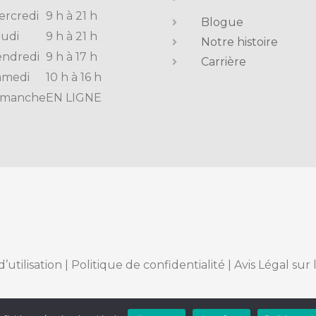
ercredi
9 h à 21 h
Blogue
eudi
9 h à 21 h
Notre histoire
endredi
9 h à 17 h
Carrière
amedi
10 h à 16 h
imanche
EN LIGNE
d’utilisation
|
Politique de confidentialité
|
Avis Légal sur 