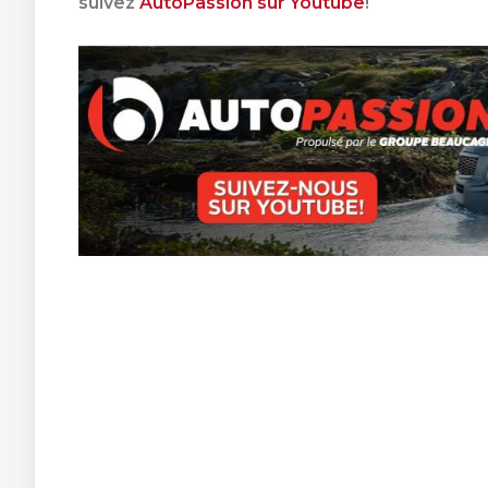
suivez
AutoPassion sur Youtube
!