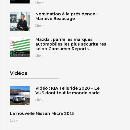
Lire »
ESTRIE
Nomination à la présidence –
Mariève Beaucage
Lire »
Mazda : parmi les marques
automobiles les plus sécuritaires
selon Consumer Reports
Lire »
Voir le site
Vidéos
Vidéo : KIA Telluride 2020 – Le
VUS dont tout le monde parle
Lire »
La nouvelle Nissan Micra 2015
Lire »