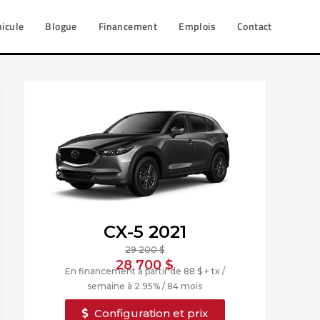
hicule
Blogue
Financement
Emplois
Contact
CX-5 2021
29 200 $
28 700 $
En financement à partir de 88 $ + tx /
semaine à 2.95% / 84 mois
Configuration et prix