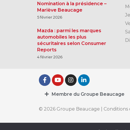
Nomination à la présidence –
M
Mariève Beaucage
J
5 février 2026
V
Mazda : parmi les marques
S
automobiles les plus
D
sécuritaires selon Consumer
Reports
4 février 2026
Membre du Groupe Beaucage
© 2026 Groupe Beaucage |
Conditions 