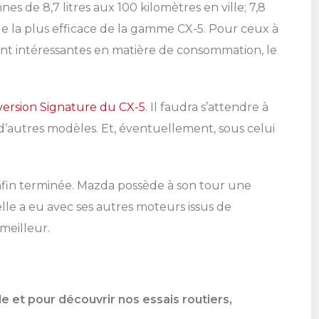
GRANBY
de 8,7 litres aux 100 kilomètres en ville; 7,8
les détails.
les détails.
Magog
Magog
SHERBROOKE
819 564-2196
DRUMMONDVILLE
que la plus efficace de la gamme CX-5. Pour ceux à
St-Hyacinthe
St-Hyacinthe
ent intéressantes en matière de consommation, le
 version Signature du CX-5
. Il faudra s’attendre à
SHERBROOKE
d’autres modèles. Et, éventuellement, sous celui
DRUMMONDVILLE
GRANBY
GRANBY
SHERBROOKE
ST-HYACINTHE
 enfin terminée. Mazda possède à son tour une
lle a eu avec ses autres moteurs issus de
meilleur.
e et pour découvrir nos essais routiers,