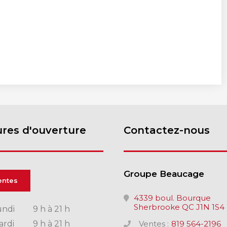
res d'ouverture
Contactez-nous
Groupe Beaucage
entes
4339 boul. Bourque
Sherbrooke QC J1N 1S4
undi
9 h à 21 h
ardi
9 h à 21 h
Ventes :
819 564-2196