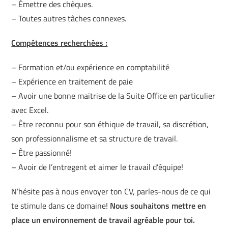
– Émettre des chèques.
– Toutes autres tâches connexes.
Compétences recherchées :
SHERBROOKE
– Formation et/ou expérience en comptabilité
GRANBY
MAGOG
MAGOG
– Expérience en traitement de paie
DRUMMONDVILLE
– Avoir une bonne maitrise de la Suite Office en particulier
COWANSVILLE
avec Excel.
– Être reconnu pour son éthique de travail, sa discrétion,
son professionnalisme et sa structure de travail.
SHERBROOKE
– Être passionné!
SHERBROOKE
ST-HYACINTHE
– Avoir de l’entregent et aimer le travail d’équipe!
GRANBY
GRANBY
MAGOG
DRUMMONDVILLE
ST-HYACINTHE
N’hésite pas à nous envoyer ton CV, parles-nous de ce qui
VICTORIAVILLE
te stimule dans ce domaine!
Nous souhaitons mettre en
place un environnement de travail agréable pour toi.