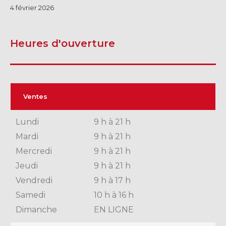
ST-HYACINTHE
4 février 2026
Heures d'ouverture
GRANBY
Voir le site
SHERBROOKE
Ventes
Lundi
9 h à 21 h
Mardi
9 h à 21 h
Mercredi
9 h à 21 h
Jeudi
9 h à 21 h
Vendredi
9 h à 17 h
Samedi
10 h à 16 h
Dimanche
EN LIGNE