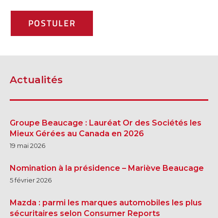
SHERBROOKE
SHERBROOKE
TÉLÉPHONEZ
Actualités
819 564-2196
GRANBY
ESTRIE
Groupe Beaucage : Lauréat Or des Sociétés les
DRUMMONDVILLE
Mieux Gérées au Canada en 2026
19 mai 2026
Nomination à la présidence – Mariève Beaucage
5 février 2026
SHERBROOKE
Mazda : parmi les marques automobiles les plus
DRUMMONDVILLE
SHERBROOKE
sécuritaires selon Consumer Reports
GRANBY